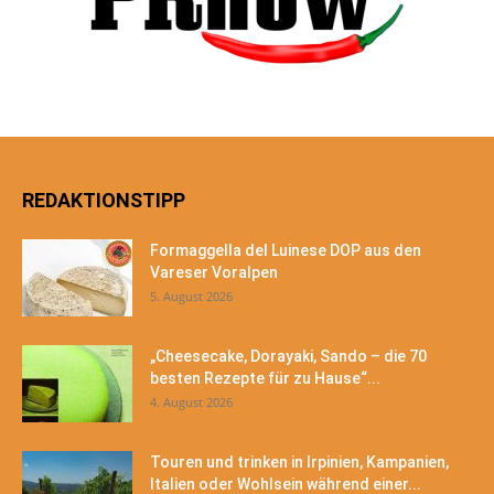
REDAKTIONSTIPP
Formaggella del Luinese DOP aus den
Vareser Voralpen
5. August 2026
„Cheesecake, Dorayaki, Sando – die 70
besten Rezepte für zu Hause“...
4. August 2026
Touren und trinken in Irpinien, Kampanien,
Italien oder Wohlsein während einer...