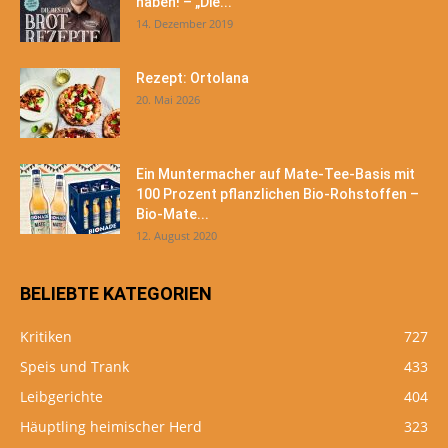
haben! – „Die...
14. Dezember 2019
Rezept: Ortolana
20. Mai 2026
Ein Muntermacher auf Mate-Tee-Basis mit
100 Prozent pflanzlichen Bio-Rohstoffen –
Bio-Mate...
12. August 2020
BELIEBTE KATEGORIEN
Kritiken
727
Speis und Trank
433
Leibgerichte
404
Häuptling heimischer Herd
323