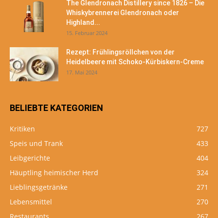
The Glendronach Distillery since 1826 – Die
Whiskybrennerei Glendronach oder
Highland...
15. Februar 2024
Rezept: Frühlingsröllchen von der
Heidelbeere mit Schoko-Kürbiskern-Creme
17. Mai 2024
BELIEBTE KATEGORIEN
Kritiken
727
Speis und Trank
433
Leibgerichte
404
Häuptling heimischer Herd
324
Lieblingsgetränke
271
Lebensmittel
270
Restaurants
267