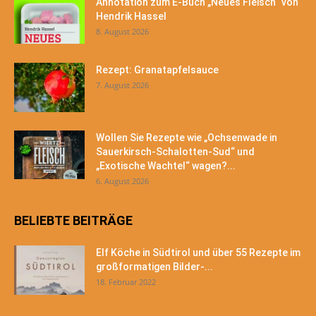
Annotation zum E-Buch „Neues Fleisch“ von
Hendrik Hassel
8. August 2026
Rezept: Granatapfelsauce
7. August 2026
Wollen Sie Rezepte wie „Ochsenwade in
Sauerkirsch-Schalotten-Sud“ und
„Exotische Wachtel“ wagen?...
6. August 2026
BELIEBTE BEITRÄGE
Elf Köche in Südtirol und über 55 Rezepte im
großformatigen Bilder-...
18. Februar 2022