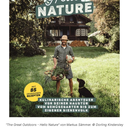
"The Great Outdoors - Hello Nature" von Markus Sämmer. © Dorling Kindersley