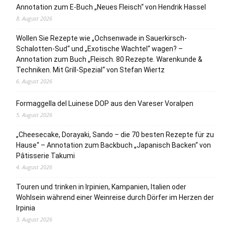
Annotation zum E-Buch „Neues Fleisch“ von Hendrik Hassel
8. August 2026
Wollen Sie Rezepte wie „Ochsenwade in Sauerkirsch-
Schalotten-Sud“ und „Exotische Wachtel“ wagen? –
Annotation zum Buch „Fleisch. 80 Rezepte. Warenkunde &
Techniken. Mit Grill-Spezial“ von Stefan Wiertz
6. August 2026
Formaggella del Luinese DOP aus den Vareser Voralpen
5. August 2026
„Cheesecake, Dorayaki, Sando – die 70 besten Rezepte für zu
Hause“ – Annotation zum Backbuch „Japanisch Backen“ von
Pâtisserie Takumi
4. August 2026
Touren und trinken in Irpinien, Kampanien, Italien oder
Wohlsein während einer Weinreise durch Dörfer im Herzen der
Irpinia
3. August 2026