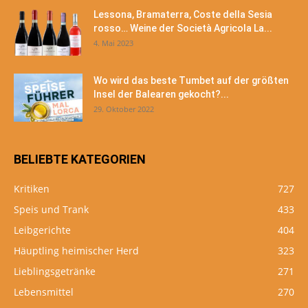
Lessona, Bramaterra, Coste della Sesia
rosso… Weine der Società Agricola La...
4. Mai 2023
Wo wird das beste Tumbet auf der größten
Insel der Balearen gekocht?...
29. Oktober 2022
BELIEBTE KATEGORIEN
Kritiken
727
Speis und Trank
433
Leibgerichte
404
Häuptling heimischer Herd
323
Lieblingsgetränke
271
Lebensmittel
270