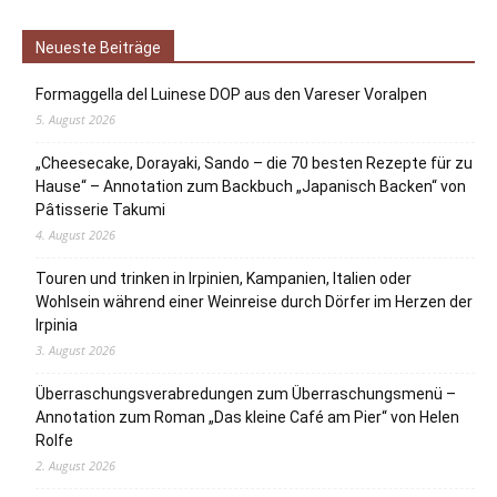
Neueste Beiträge
Formaggella del Luinese DOP aus den Vareser Voralpen
5. August 2026
„Cheesecake, Dorayaki, Sando – die 70 besten Rezepte für zu
Hause“ – Annotation zum Backbuch „Japanisch Backen“ von
Pâtisserie Takumi
4. August 2026
Touren und trinken in Irpinien, Kampanien, Italien oder
Wohlsein während einer Weinreise durch Dörfer im Herzen der
Irpinia
3. August 2026
Überraschungsverabredungen zum Überraschungsmenü –
Annotation zum Roman „Das kleine Café am Pier“ von Helen
Rolfe
2. August 2026