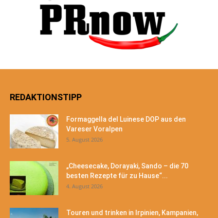
REDAKTIONSTIPP
Formaggella del Luinese DOP aus den
Vareser Voralpen
5. August 2026
„Cheesecake, Dorayaki, Sando – die 70
besten Rezepte für zu Hause“...
4. August 2026
Touren und trinken in Irpinien, Kampanien,