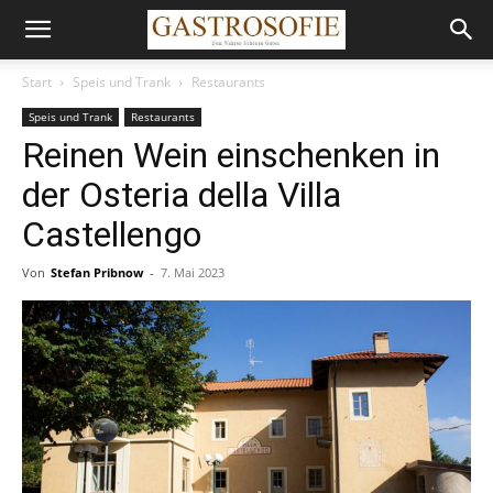
Start
Speis und Trank
Restaurants
Speis und Trank
Restaurants
Reinen Wein einschenken in
der Osteria della Villa
Castellengo
Von
Stefan Pribnow
-
7. Mai 2023