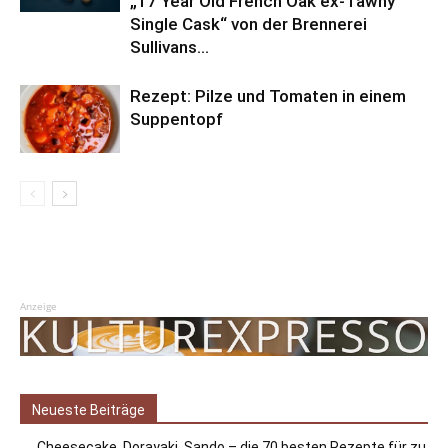
„17 Year Old French Oak ex-Tawny
Single Cask“ von der Brennerei
Sullivans...
Rezept: Pilze und Tomaten in einem
Suppentopf
Anzeige
Neueste Beiträge
„Cheesecake, Dorayaki, Sando – die 70 besten Rezepte für zu