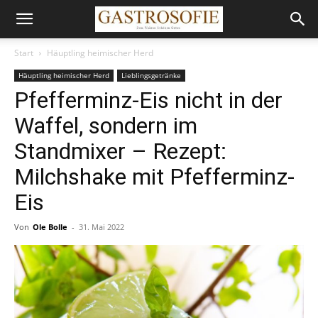
Start
Häuptling heimischer Herd
Häuptling heimischer Herd
Lieblingsgetränke
Pfefferminz-Eis nicht in der
Waffel, sondern im
Standmixer – Rezept:
Milchshake mit Pfefferminz-
Eis
Von
Ole Bolle
-
31. Mai 2022