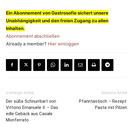
Ein Abonnement von Gastrosofie sichert unsere
Unabhängigkeit und den freien Zugang zu allen
Inhalten.
Abonnement abschließen
Already a member?
Hier einloggen
Vorheriger Artikel
Nächster Artikel
Der süße Schnurrbart von
Pfanntastisch – Rezept:
Vittorio Emanuele II. – Das
Pasta mit Pilzen
edle Gebäck aus Casale
Monferrato