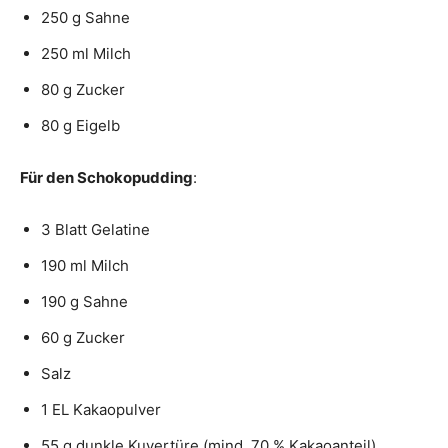
250 g Sahne
250 ml Milch
80 g Zucker
80 g Eigelb
Für den Schokopudding
:
3 Blatt Gelatine
190 ml Milch
190 g Sahne
60 g Zucker
Salz
1 EL Kakaopulver
55 g dunkle Kuvertüre (mind. 70 % Kakaoanteil),