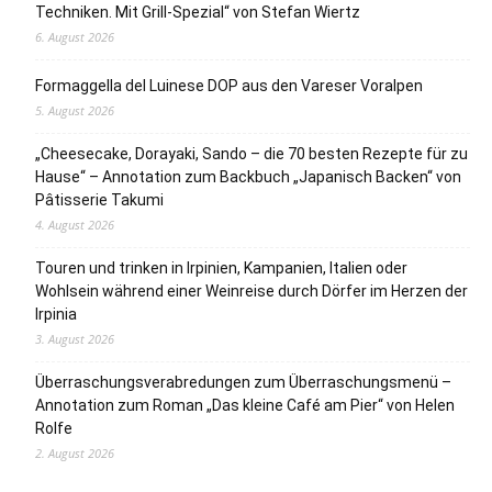
Techniken. Mit Grill-Spezial“ von Stefan Wiertz
6. August 2026
Formaggella del Luinese DOP aus den Vareser Voralpen
5. August 2026
„Cheesecake, Dorayaki, Sando – die 70 besten Rezepte für zu
Hause“ – Annotation zum Backbuch „Japanisch Backen“ von
Pâtisserie Takumi
4. August 2026
Touren und trinken in Irpinien, Kampanien, Italien oder
Wohlsein während einer Weinreise durch Dörfer im Herzen der
Irpinia
3. August 2026
Überraschungsverabredungen zum Überraschungsmenü –
Annotation zum Roman „Das kleine Café am Pier“ von Helen
Rolfe
2. August 2026