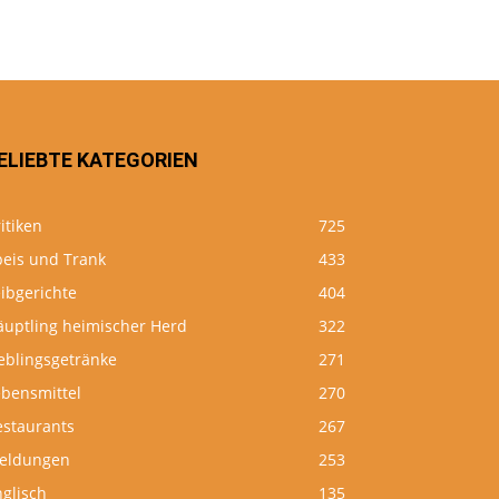
ELIEBTE KATEGORIEN
itiken
725
peis und Trank
433
ibgerichte
404
äuptling heimischer Herd
322
eblingsgetränke
271
ebensmittel
270
estaurants
267
eldungen
253
glisch
135