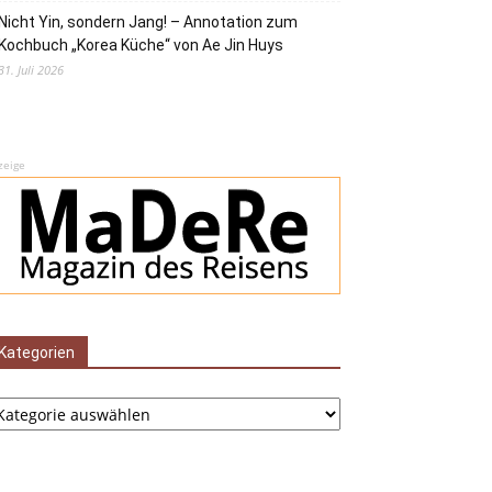
Nicht Yin, sondern Jang! – Annotation zum
Kochbuch „Korea Küche“ von Ae Jin Huys
31. Juli 2026
zeige
Kategorien
tegorien