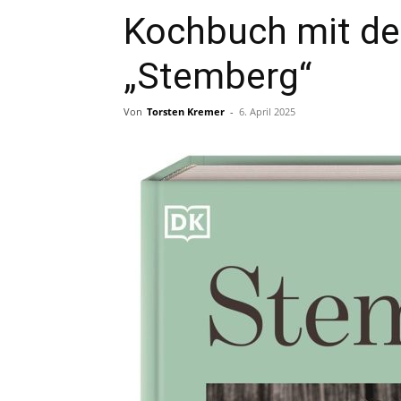
Kochbuch mit de
„Stemberg“
Von
Torsten Kremer
-
6. April 2025