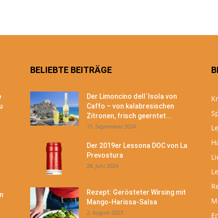
BELIEBTE BEITRÄGE
B
o
Der Limoncino dell´Isola von
Kr
u
Caffo – von kalabresischen
S
Zitronen, frisch geerntet...
15. September 2024
Le
H
Der 2019er Lessona DOC von La
Prevostura
Li
28. Juni 2024
L
R
Rezept: Gerösteter Wirsing mit
n
M
Mango-Harissa-Salsa
2. August 2023
En