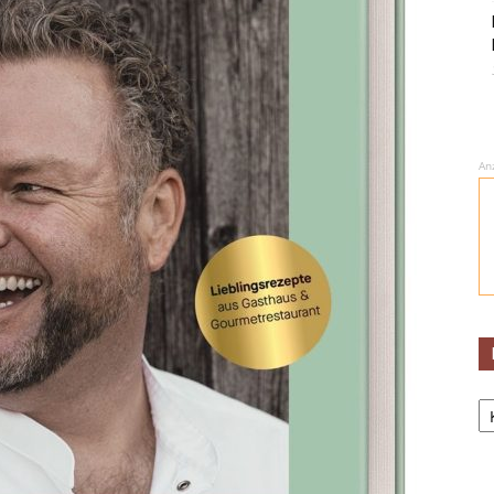
An
Ka