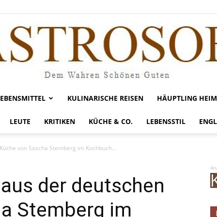
LEBENSMITTEL
KULINARISCHE REISEN
HÄUPTLING HEIM
Gastrosofie
LEUTE
KRITIKEN
KÜCHE & CO.
LEBENSSTIL
ENGL
 Küche von Sascha Stemberg im Kochbuch...
An
 aus der deutschen
ha Stemberg im