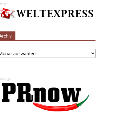
zeige
Archiv
chiv
Anzeige