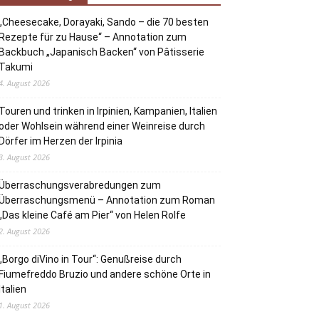
„Cheesecake, Dorayaki, Sando – die 70 besten
Rezepte für zu Hause“ – Annotation zum
Backbuch „Japanisch Backen“ von Pâtisserie
Takumi
4. August 2026
Touren und trinken in Irpinien, Kampanien, Italien
oder Wohlsein während einer Weinreise durch
Dörfer im Herzen der Irpinia
3. August 2026
Überraschungsverabredungen zum
Überraschungsmenü – Annotation zum Roman
„Das kleine Café am Pier“ von Helen Rolfe
2. August 2026
„Borgo diVino in Tour“: Genußreise durch
Fiumefreddo Bruzio und andere schöne Orte in
Italien
1. August 2026