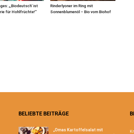
ges: „‚Biodeutsch‘ ist
Rinderlyoner im Ring mit
rie für Hohlfrüchte!“
Sonnenblumenöl – Bio vom Biohof
BELIEBTE BEITRÄGE
B
„Omas Kartoffelsalat mit
Kr