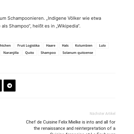
zum Schampoonieren. „Indigene Völker wie etwa
als Shampoo“, heißt es in „Wikipedia“.
chtchen
Fruit Logistika
Haare
Hals
Kolumbien
Lulo
Naranjilla
Quito
Shampoo
Solanum quitoense
Nächster Artikel
Chef de Cuisine Felix Mielke is into and all for
the renaissance and reinterpretation of a