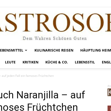
LEBENSMITTEL
KULINARISCHE REISEN
HÄUPTLING HEIM
Gastrosofie
LEUTE
KRITIKEN
KÜCHE & CO.
LEBENSSTIL
ENGL
 – auf jeden Fall ein famoses Früchtchen
An
uch Naranjilla – auf
amoses Früchtchen