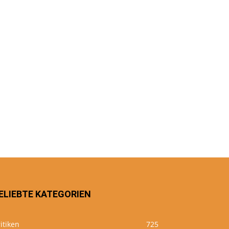
ELIEBTE KATEGORIEN
itiken
725