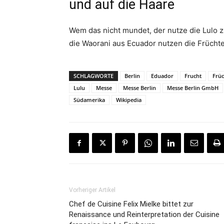
und auf die Haare
Wem das nicht mundet, der nutze die Lulo 
die Waorani aus Ecuador nutzen die Früchte 
SCHLAGWORTE
Berlin
Eduador
Frucht
Frü
Lulu
Messe
Messe Berlin
Messe Berlin GmbH
Südamerika
Wikipedia
Vorheriger Artikel
Chef de Cuisine Felix Mielke bittet zur
Renaissance und Reinterpretation der Cuisine