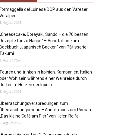
Formaggella del Luinese DOP aus den Vareser
Voralpen
5. August 2026
„Cheesecake, Dorayaki, Sando – die 70 besten
Rezepte für zu Hause“ – Annotation zum
Backbuch „Japanisch Backen“ von Pâtisserie
Takumi
4. August 2026
Touren und trinken in Irpinien, Kampanien, Italien
oder Wohlsein während einer Weinreise durch
Dörfer im Herzen der Irpinia
3. August 2026
Überraschungsverabredungen zum
Überraschungsmenü – Annotation zum Roman
„Das kleine Café am Pier“ von Helen Rolfe
2. August 2026
„Borgo diVino in Tour“: Genußreise durch