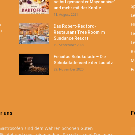
selbst gemachter Mayonnaise“
S
und mehr mit der Knolle...
11. August 2021
Le
H
o
Das Robert-Redford-
u
Restaurant Tree Room im
Li
Sundance Resort
L
19. September 2025
R
Felicitas Schokolade – Die
M
Schokoladenseite der Lausitz
En
29. November 2020
r uns
F
Gastrosofen sind dem Wahren Schönen Guten
flichtet und sonst niemandem. So soll es sein! Das muss