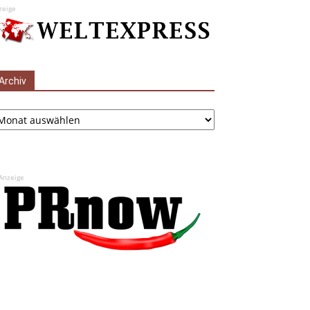
zeige
Archiv
chiv
Anzeige