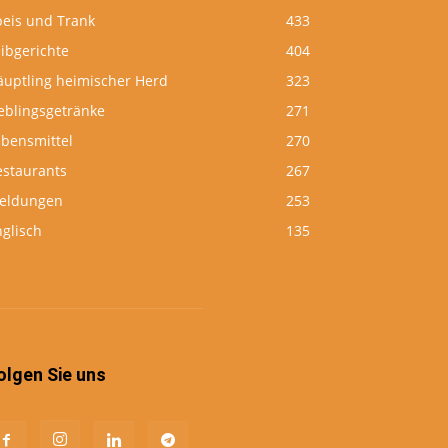
peis und Trank
433
ibgerichte
404
äuptling heimischer Herd
323
eblingsgetränke
271
ebensmittel
270
estaurants
267
eldungen
253
glisch
135
olgen Sie uns