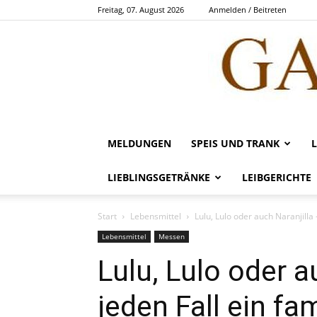
Freitag, 07. August 2026
Anmelden / Beitreten
MELDUNGEN
SPEIS UND TRANK
LIEBLINGSGETRÄNKE
LEIBGERICHTE
Start
Lebensmittel
Lulu, Lulo oder auch Naranjilla
Lebensmittel
Messen
Lulu, Lulo oder a
jeden Fall ein f