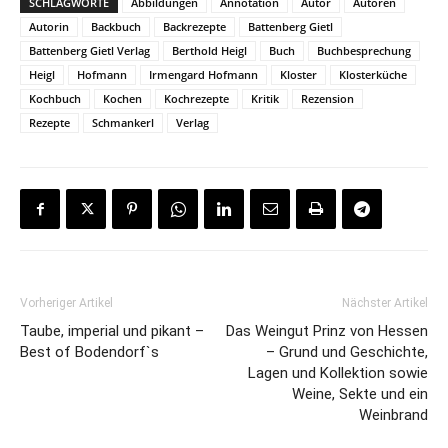
SCHLAGWORTE
Abbildungen
Annotation
Autor
Autoren
Autorin
Backbuch
Backrezepte
Battenberg Gietl
Battenberg Gietl Verlag
Berthold Heigl
Buch
Buchbesprechung
Heigl
Hofmann
Irmengard Hofmann
Kloster
Klosterküche
Kochbuch
Kochen
Kochrezepte
Kritik
Rezension
Rezepte
Schmankerl
Verlag
Vorheriger Artikel
Nächster Artikel
Taube, imperial und pikant –
Das Weingut Prinz von Hessen
Best of Bodendorf`s
– Grund und Geschichte,
Lagen und Kollektion sowie
Weine, Sekte und ein
Weinbrand