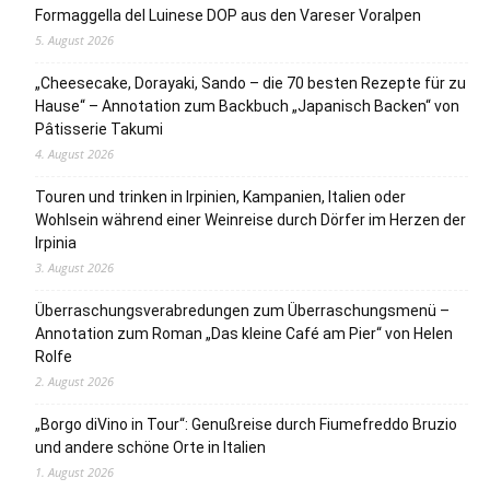
Formaggella del Luinese DOP aus den Vareser Voralpen
5. August 2026
„Cheesecake, Dorayaki, Sando – die 70 besten Rezepte für zu
Hause“ – Annotation zum Backbuch „Japanisch Backen“ von
Pâtisserie Takumi
4. August 2026
Touren und trinken in Irpinien, Kampanien, Italien oder
Wohlsein während einer Weinreise durch Dörfer im Herzen der
Irpinia
3. August 2026
Überraschungsverabredungen zum Überraschungsmenü –
Annotation zum Roman „Das kleine Café am Pier“ von Helen
Rolfe
2. August 2026
„Borgo diVino in Tour“: Genußreise durch Fiumefreddo Bruzio
und andere schöne Orte in Italien
1. August 2026