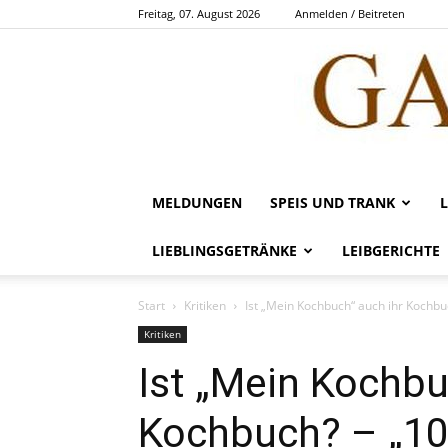
Freitag, 07. August 2026
Anmelden / Beitreten
MELDUNGEN
SPEIS UND TRANK
LIEBLINGSGETRÄNKE
LEIBGERICHTE
Start
Kritiken
Ist „Mein Kochbuch“ auch ihr Kochbuc
Kritiken
Ist „Mein Kochbu
Kochbuch? – „10