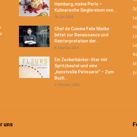
Hamburg, meine Perle –
S
Kulinarische Singlereisen von...
18. Juli 2024
Le
H
o
Chef de Cuisine Felix Mielke
u
bittet zur Renaissance und
Li
Reinterpretation der...
L
8. Februar 2019
R
Ein Zuckerbäcker-Star mit
M
Spritzbeutel und eine
„kunstvolle Patisserie“ – Zum
En
Buch...
9. Oktober 2022
r uns
F