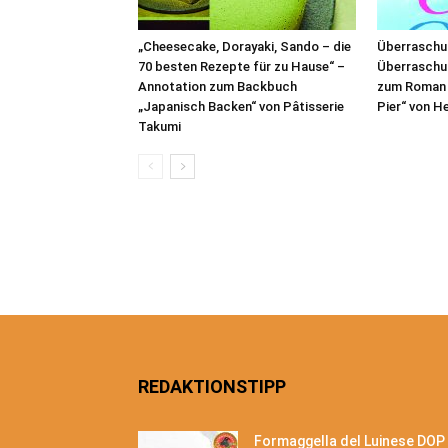
„Cheesecake, Dorayaki, Sando – die
Überraschu
70 besten Rezepte für zu Hause“ –
Überraschu
Annotation zum Backbuch
zum Roman 
„Japanisch Backen“ von Pâtisserie
Pier“ von H
Takumi
REDAKTIONSTIPP
Formaggella del Luinese DOP