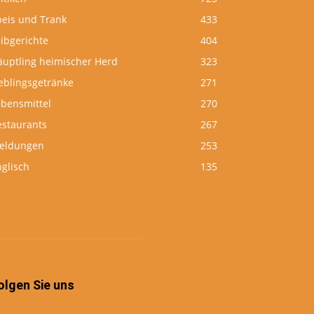
peis und Trank
433
ibgerichte
404
äuptling heimischer Herd
323
eblingsgetränke
271
ebensmittel
270
estaurants
267
eldungen
253
glisch
135
olgen Sie uns