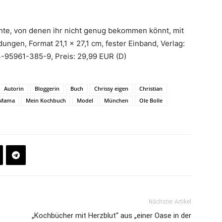
hte, von denen ihr nicht genug bekommen könnt, mit
ngen, Format 21,1 x 27,1 cm, fester Einband, Verlag:
3-95961-385-9, Preis: 29,99 EUR (D)
Autorin
Bloggerin
Buch
Chrissy eigen
Christian
Mama
Mein Kochbuch
Model
München
Ole Bolle
Nächster Artikel
„Kochbücher mit Herzblut“ aus „einer Oase in der