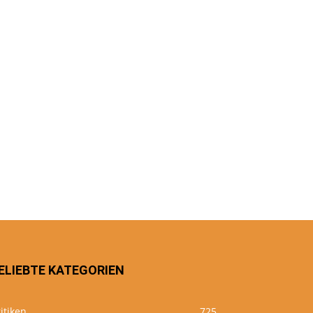
ELIEBTE KATEGORIEN
itiken
725