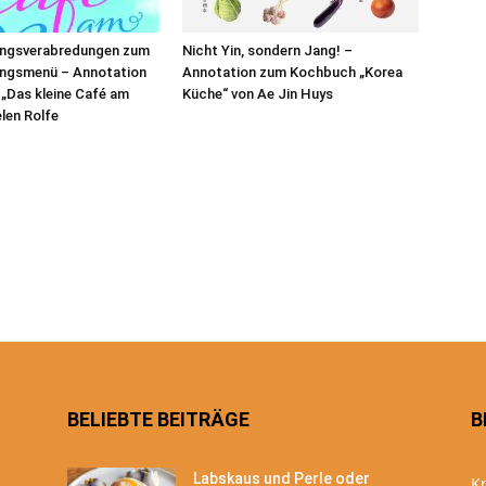
ngsverabredungen zum
Nicht Yin, sondern Jang! –
ngsmenü – Annotation
Annotation zum Kochbuch „Korea
„Das kleine Café am
Küche“ von Ae Jin Huys
elen Rolfe
BELIEBTE BEITRÄGE
B
Labskaus und Perle oder
Kr