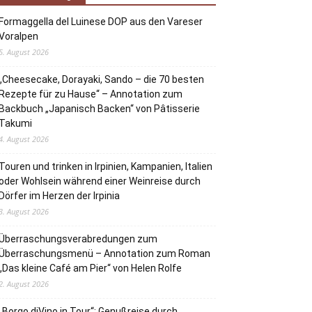
Formaggella del Luinese DOP aus den Vareser
Voralpen
5. August 2026
„Cheesecake, Dorayaki, Sando – die 70 besten
Rezepte für zu Hause“ – Annotation zum
Backbuch „Japanisch Backen“ von Pâtisserie
Takumi
4. August 2026
Touren und trinken in Irpinien, Kampanien, Italien
oder Wohlsein während einer Weinreise durch
Dörfer im Herzen der Irpinia
3. August 2026
Überraschungsverabredungen zum
Überraschungsmenü – Annotation zum Roman
„Das kleine Café am Pier“ von Helen Rolfe
2. August 2026
„Borgo diVino in Tour“: Genußreise durch