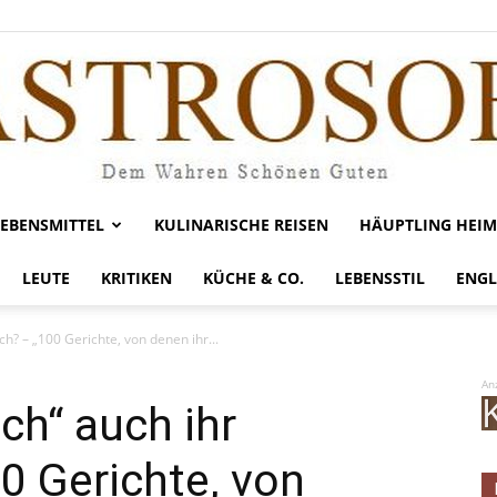
LEBENSMITTEL
KULINARISCHE REISEN
HÄUPTLING HEIM
Gastrosofie
LEUTE
KRITIKEN
KÜCHE & CO.
LEBENSSTIL
ENGL
h? – „100 Gerichte, von denen ihr...
An
ch“ auch ihr
0 Gerichte, von