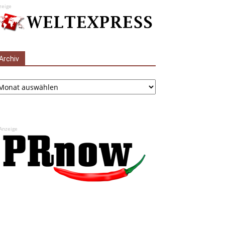
zeige
Archiv
chiv
Anzeige