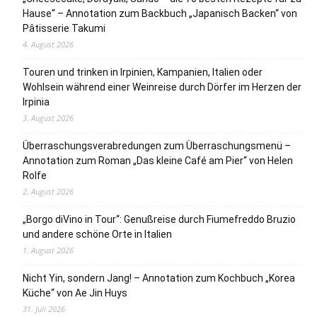
Hause“ – Annotation zum Backbuch „Japanisch Backen“ von
Pâtisserie Takumi
4. August 2026
Touren und trinken in Irpinien, Kampanien, Italien oder
Wohlsein während einer Weinreise durch Dörfer im Herzen der
Irpinia
3. August 2026
Überraschungsverabredungen zum Überraschungsmenü –
Annotation zum Roman „Das kleine Café am Pier“ von Helen
Rolfe
2. August 2026
„Borgo diVino in Tour“: Genußreise durch Fiumefreddo Bruzio
und andere schöne Orte in Italien
1. August 2026
Nicht Yin, sondern Jang! – Annotation zum Kochbuch „Korea
Küche“ von Ae Jin Huys
31. Juli 2026