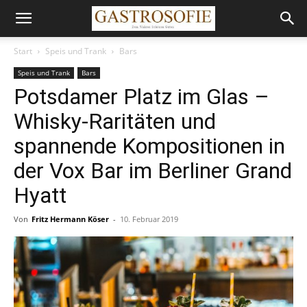
Start
Speis und Trank
Bars
Speis und Trank
Bars
Potsdamer Platz im Glas –
Whisky-Raritäten und
spannende Kompositionen in
der Vox Bar im Berliner Grand
Hyatt
Von
Fritz Hermann Köser
-
10. Februar 2019