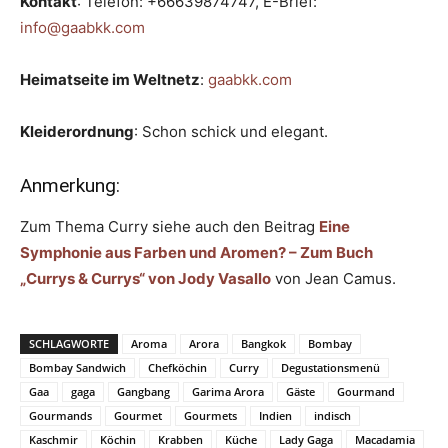
Kontakt
: Telefon: +66639874747, E-Brief:
info@gaabkk.com
Heimatseite im Weltnetz
:
gaabkk.com
Kleiderordnung
: Schon schick und elegant.
Anmerkung:
Zum Thema Curry siehe auch den Beitrag
Eine
Symphonie aus Farben und Aromen? – Zum Buch
„Currys & Currys“ von Jody Vasallo
von Jean Camus.
SCHLAGWORTE
Aroma
Arora
Bangkok
Bombay
Bombay Sandwich
Chefköchin
Curry
Degustationsmenü
Gaa
gaga
Gangbang
Garima Arora
Gäste
Gourmand
Gourmands
Gourmet
Gourmets
Indien
indisch
Kaschmir
Köchin
Krabben
Küche
Lady Gaga
Macadamia