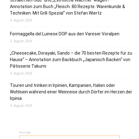
Schalotten-Sud“ und „Exotische Wachtel“ wagen? –
Annotation zum Buch „Fleisch. 80 Rezepte. Warenkunde &
Techniken. Mit Grill-Spezial“ von Stefan Wiertz
6. August 2026
Formaggella del Luinese DOP aus den Vareser Voralpen
5. August 2026
„Cheesecake, Dorayaki, Sando – die 70 besten Rezepte für zu
Hause“ – Annotation zum Backbuch „Japanisch Backen“ von
Pâtisserie Takumi
4. August 2026
Touren und trinken in Irpinien, Kampanien, Italien oder
Wohlsein während einer Weinreise durch Dörfer im Herzen der
Irpinia
3. August 2026
Anzeige