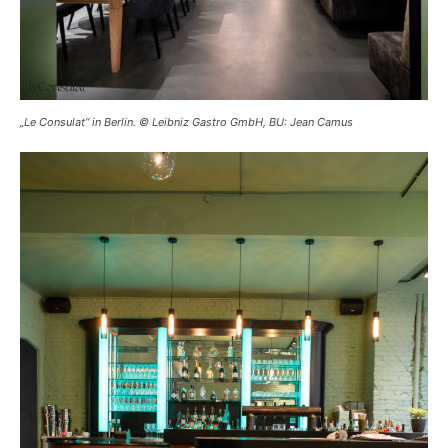
„Le Consulat“ in Berlin. © Leibniz Gastro GmbH, BU: Jean Camus