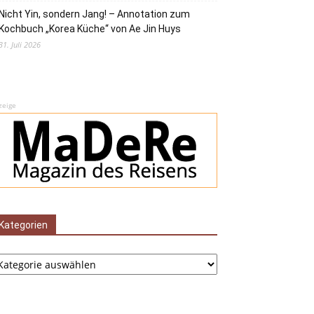
Nicht Yin, sondern Jang! – Annotation zum
Kochbuch „Korea Küche“ von Ae Jin Huys
31. Juli 2026
zeige
Kategorien
tegorien