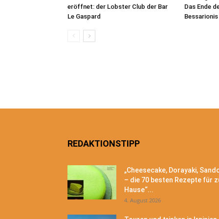
eröffnet: der Lobster Club der Bar
Das Ende d
Le Gaspard
Bessarionis
REDAKTIONSTIPP
„Cheesecake, Dorayaki, Sand
– die 70 besten Rezepte für z
Hause“...
4. August 2026