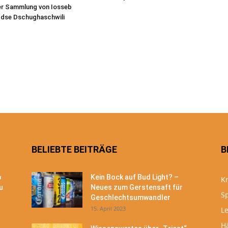
er Sammlung von Iosseb
 dse Dschughaschwili
BELIEBTE BEITRÄGE
B
o
Kein Bock auf Bud Light? –
Kr
u
Neues zum Gerstensaft für
S
Geschlechtsumwandler
15. April 2023
Le
H