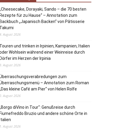
„Cheesecake, Dorayaki, Sando – die 70 besten
Rezepte für zu Hause“ – Annotation zum
Backbuch „Japanisch Backen“ von Pâtisserie
Takumi
4. August 2026
Touren und trinken in Irpinien, Kampanien, Italien
oder Wohlsein während einer Weinreise durch
Dörfer im Herzen der Irpinia
3. August 2026
Überraschungsverabredungen zum
Überraschungsmenü – Annotation zum Roman
„Das kleine Café am Pier“ von Helen Rolfe
2. August 2026
„Borgo diVino in Tour“: Genußreise durch
Fiumefreddo Bruzio und andere schöne Orte in
Italien
1. August 2026