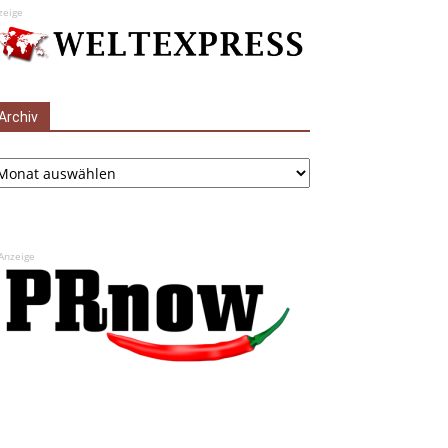
zeige
Archiv
chiv
Anzeige