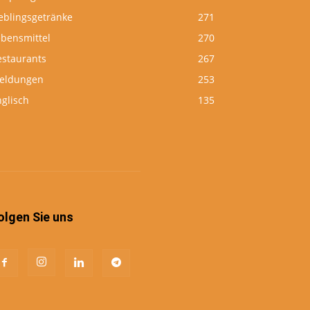
eblingsgetränke
271
ebensmittel
270
estaurants
267
eldungen
253
glisch
135
olgen Sie uns