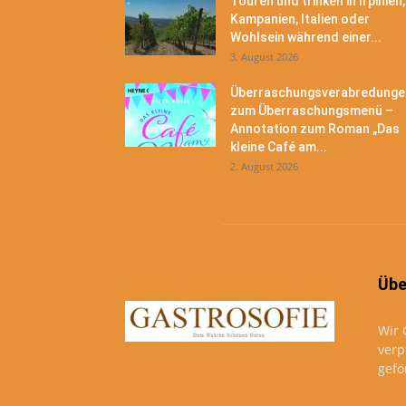
Touren und trinken in Irpinien,
Kampanien, Italien oder
Wohlsein während einer...
3. August 2026
Überraschungsverabredunge
zum Überraschungsmenü –
Annotation zum Roman „Das
kleine Café am...
2. August 2026
Übe
Wir 
verp
gefö