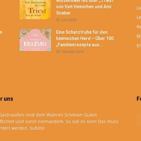
Wissenswertes über „Triest“
von Veit Heinichen und Ami
Li
Scabar
L
22. Juni 2025
R
n
Eine Schatztruhe für den
M
heimischen Herd – Über 100
„Familienrezepte aus...
En
29. Oktober 2019
r uns
F
Gastrosofen sind dem Wahren Schönen Guten
flichtet und sonst niemandem. So soll es sein! Das muss
rdert werden. Subito!