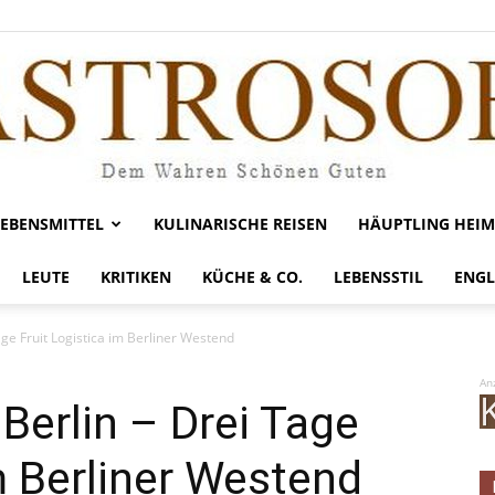
LEBENSMITTEL
KULINARISCHE REISEN
HÄUPTLING HEIM
Gastrosofie
LEUTE
KRITIKEN
KÜCHE & CO.
LEBENSSTIL
ENGL
ge Fruit Logistica im Berliner Westend
An
Berlin – Drei Tage
m Berliner Westend