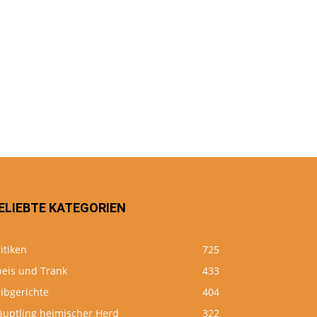
ELIEBTE KATEGORIEN
itiken
725
peis und Trank
433
ibgerichte
404
äuptling heimischer Herd
322