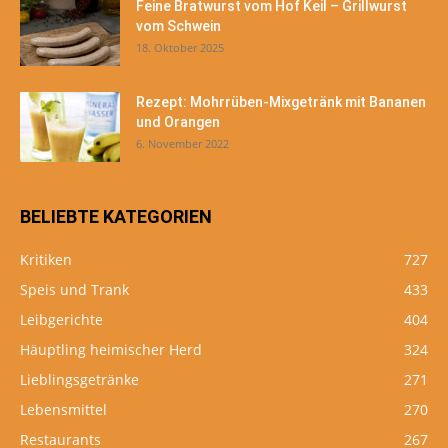
Feine Bratwurst vom Hof Keil – Grillwurst
vom Schwein
18. Oktober 2025
Rezept: Mohrrüben-Mixgetränk mit Bananen
und Orangen
6. November 2022
BELIEBTE KATEGORIEN
Kritiken
727
Speis und Trank
433
Leibgerichte
404
Häuptling heimischer Herd
324
Lieblingsgetränke
271
Lebensmittel
270
Restaurants
267