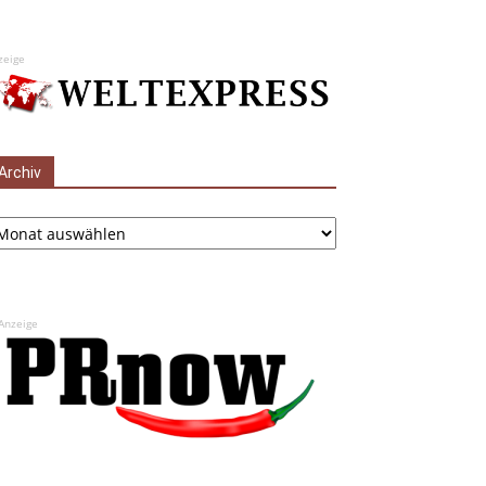
zeige
Archiv
chiv
Anzeige