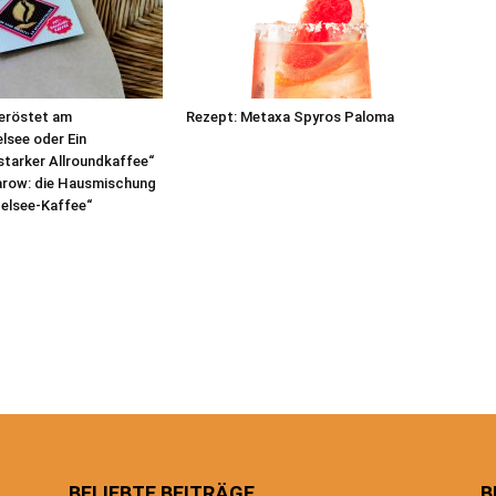
eröstet am
Rezept: Metaxa Spyros Paloma
lsee oder Ein
tarker Allroundkaffee“
arow: die Hausmischung
elsee-Kaffee“
BELIEBTE BEITRÄGE
B