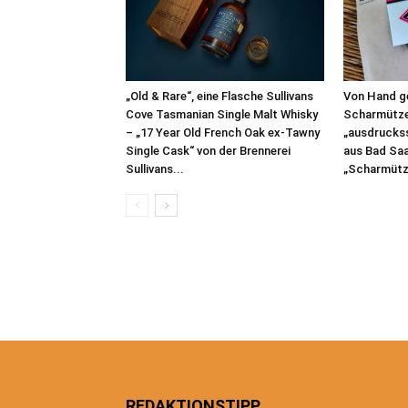
„Old & Rare“, eine Flasche Sullivans
Von Hand g
Cove Tasmanian Single Malt Whisky
Scharmütze
– „17 Year Old French Oak ex-Tawny
„ausdruckss
Single Cask“ von der Brennerei
aus Bad Sa
Sullivans...
„Scharmütz
REDAKTIONSTIPP