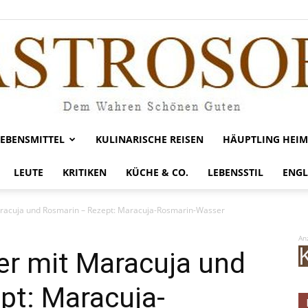
LEBENSMITTEL
KULINARISCHE REISEN
HÄUPTLING HEIM
Gastrosofie
LEUTE
KRITIKEN
KÜCHE & CO.
LEBENSSTIL
ENGL
racuja und Rosmarin – Rezept: Maracuja-Rosmarin-Wasser
An
r mit Maracuja und
pt: Maracuja-