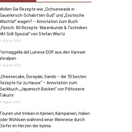
Wollen Sie Rezepte wie „Ochsenwade in
Sauerkirsch-Schalotten-Sud“ und „Exotische
Wachtel“ wagen? – Annotation zum Buch
„Fleisch. 80 Rezepte. Warenkunde & Techniken.
Mit Grill-Spezial“ von Stefan Wiertz
6. August 2026
Formaggella del Luinese DOP aus den Vareser
Voralpen
5. August 2026
„Cheesecake, Dorayaki, Sando – die 70 besten
Rezepte für zu Hause“ – Annotation zum
Backbuch „Japanisch Backen“ von Pâtisserie
Takumi
4. August 2026
Touren und trinken in Irpinien, Kampanien, Italien
oder Wohlsein während einer Weinreise durch
Dörfer im Herzen der Irpinia