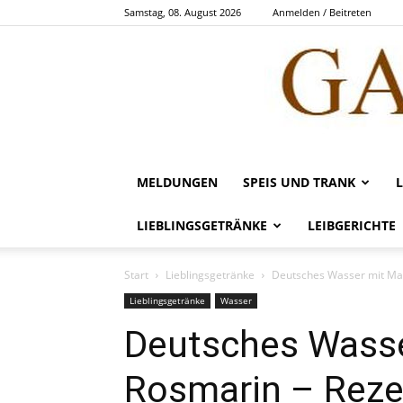
Samstag, 08. August 2026
Anmelden / Beitreten
MELDUNGEN
SPEIS UND TRANK
LIEBLINGSGETRÄNKE
LEIBGERICHTE
Start
Lieblingsgetränke
Deutsches Wasser mit Ma
Lieblingsgetränke
Wasser
Deutsches Wasse
Rosmarin – Reze