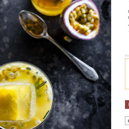
An
Ka