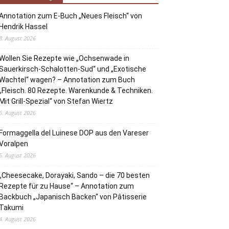
Annotation zum E-Buch „Neues Fleisch“ von
Hendrik Hassel
8. August 2026
Wollen Sie Rezepte wie „Ochsenwade in
Sauerkirsch-Schalotten-Sud“ und „Exotische
Wachtel“ wagen? – Annotation zum Buch
„Fleisch. 80 Rezepte. Warenkunde & Techniken.
Mit Grill-Spezial“ von Stefan Wiertz
6. August 2026
Formaggella del Luinese DOP aus den Vareser
Voralpen
5. August 2026
„Cheesecake, Dorayaki, Sando – die 70 besten
Rezepte für zu Hause“ – Annotation zum
Backbuch „Japanisch Backen“ von Pâtisserie
Takumi
4. August 2026