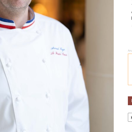
An
Ka