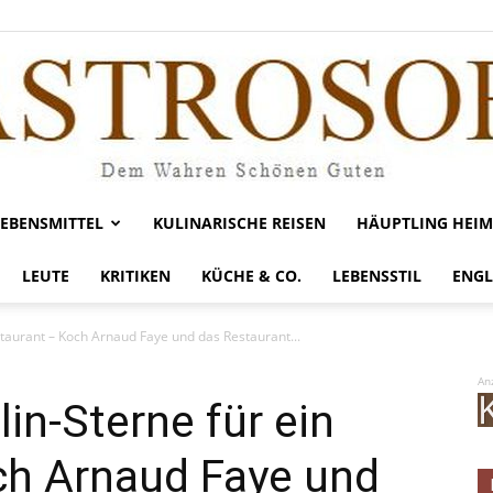
LEBENSMITTEL
KULINARISCHE REISEN
HÄUPTLING HEIM
Gastrosofie
LEUTE
KRITIKEN
KÜCHE & CO.
LEBENSSTIL
ENGL
staurant – Koch Arnaud Faye und das Restaurant...
An
in-Sterne für ein
ch Arnaud Faye und