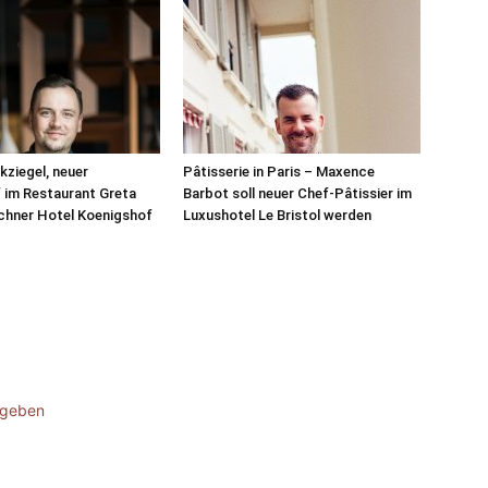
ziegel, neuer
Pâtisserie in Paris – Maxence
 im Restaurant Greta
Barbot soll neuer Chef-Pâtissier im
chner Hotel Koenigshof
Luxushotel Le Bristol werden
ugeben