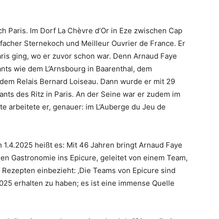
 Paris. Im Dorf La Chèvre d’Or in Eze zwischen Cap
ifacher Sternekoch und Meilleur Ouvrier de France. Er
aris ging, wo er zuvor schon war. Denn Arnaud Faye
ants wie dem L’Arnsbourg in Baarenthal, dem
dem Relais Bernard Loiseau. Dann wurde er mit 29
ts des Ritz in Paris. An der Seine war er zudem im
te arbeitete er, genauer: im L’Auberge du Jeu de
1.4.2025 heißt es: Mit 46 Jahren bringt Arnaud Faye
nen Gastronomie ins Epicure, geleitet von einem Team,
 Rezepten einbezieht: ‚Die Teams von Epicure sind
 2025 erhalten zu haben; es ist eine immense Quelle