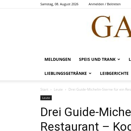
Samstag, 08. August 2026
Anmelden / Beitreten
MELDUNGEN
SPEIS UND TRANK
LIEBLINGSGETRÄNKE
LEIBGERICHTE
Start
Leute
Drei Guide-Michelin-Sterne für ein Re
Leute
Drei Guide-Michel
Restaurant – Ko