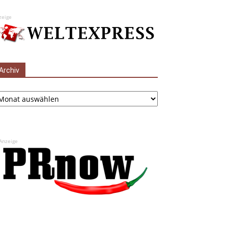
zeige
Archiv
chiv
Anzeige