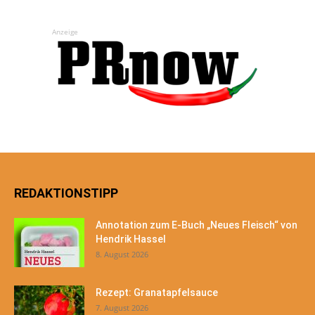
Anzeige
REDAKTIONSTIPP
Annotation zum E-Buch „Neues Fleisch“ von
Hendrik Hassel
8. August 2026
Rezept: Granatapfelsauce
7. August 2026