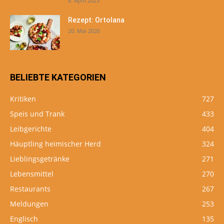
8. April 2023
Rezept: Ortolana
20. Mai 2026
BELIEBTE KATEGORIEN
Kritiken
727
Speis und Trank
433
Leibgerichte
404
Häuptling heimischer Herd
324
Lieblingsgetränke
271
Lebensmittel
270
Restaurants
267
Meldungen
253
Englisch
135