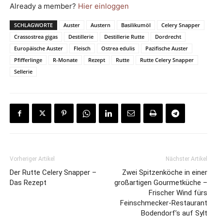
Already a member?
Hier einloggen
SCHLAGWORTE
Auster
Austern
Basilikumöl
Celery Snapper
Crassostrea gigas
Destillerie
Destillerie Rutte
Dordrecht
Europäische Auster
Fleisch
Ostrea edulis
Pazifische Auster
Pfifferlinge
R-Monate
Rezept
Rutte
Rutte Celery Snapper
Sellerie
Vorheriger Artikel
Nächster Artikel
Der Rutte Celery Snapper –
Zwei Spitzenköche in einer
Das Rezept
großartigen Gourmetküche –
Frischer Wind fürs
Feinschmecker-Restaurant
Bodendorf’s auf Sylt