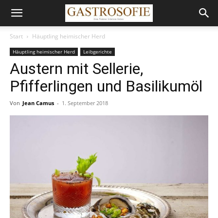
Start
Häuptling heimischer Herd
Häuptling heimischer Herd
Leibgerichte
Austern mit Sellerie,
Pfifferlingen und Basilikumöl
Von
Jean Camus
-
1. September 2018