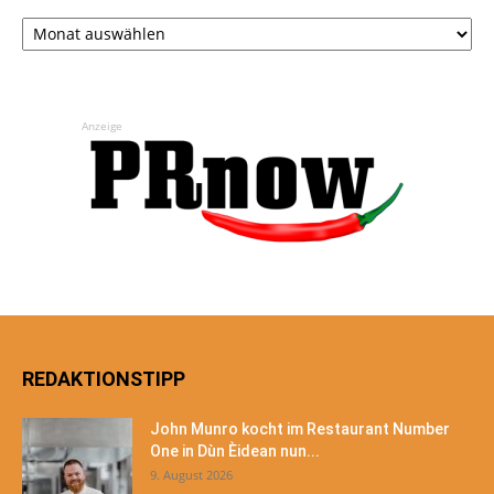
Archiv
Anzeige
REDAKTIONSTIPP
John Munro kocht im Restaurant Number
One in Dùn Èidean nun...
9. August 2026