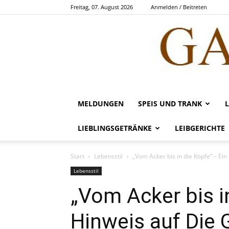
Freitag, 07. August 2026
Anmelden / Beitreten
MELDUNGEN
SPEIS UND TRANK
LIEBLINGSGETRÄNKE
LEIBGERICHTE
Start
Lebensstil
„Vom Acker bis in die Köpfe“ – Ein
Lebensstil
„Vom Acker bis i
Hinweis auf Die 