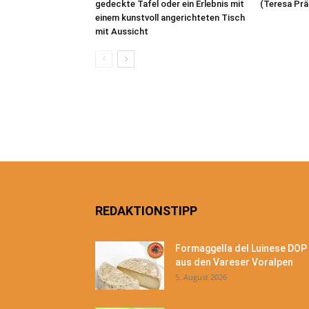
gedeckte Tafel oder ein Erlebnis mit
(Teresa Prä
einem kunstvoll angerichteten Tisch
mit Aussicht
REDAKTIONSTIPP
Formaggella del Luinese DOP
aus den Vareser Voralpen
5. August 2026