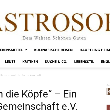
LEBENSMITTEL
KULINARISCHE REISEN
HÄUPTLING HEIM
Gastrosofie
LEUTE
KRITIKEN
KÜCHE & CO.
LEBENSSTIL
ENGL
 Hinweis auf Die Gemeinschaft...
An
n die Köpfe“ – Ein
Gemeinschaft e.V.