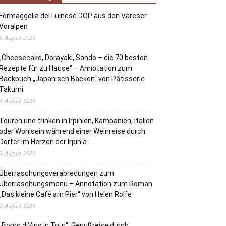
Formaggella del Luinese DOP aus den Vareser
Voralpen
5. August 2026
„Cheesecake, Dorayaki, Sando – die 70 besten
Rezepte für zu Hause“ – Annotation zum
Backbuch „Japanisch Backen“ von Pâtisserie
Takumi
4. August 2026
Touren und trinken in Irpinien, Kampanien, Italien
oder Wohlsein während einer Weinreise durch
Dörfer im Herzen der Irpinia
3. August 2026
Überraschungsverabredungen zum
Überraschungsmenü – Annotation zum Roman
„Das kleine Café am Pier“ von Helen Rolfe
2. August 2026
„Borgo diVino in Tour“: Genußreise durch