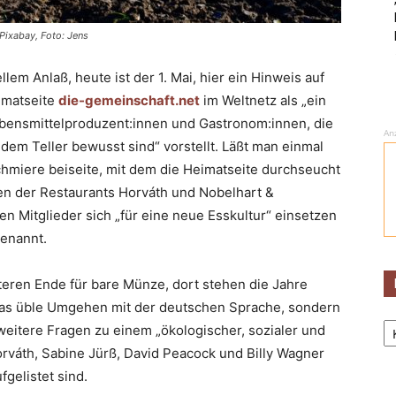
 Pixabay, Foto: Jens
llem Anlaß, heute ist der 1. Mai, hier ein Hinweis auf
eimatseite
die-gemeinschaft.net
im Weltnetz als „ein
bensmittelproduzent:innen und Gastronom:innen, die
An
em Teller bewusst sind“ vorstellt. Läßt man einmal
miere beiseite, mit dem die Heimatseite durchseucht
nen der Restaurants Horváth und Nobelhart &
sen Mitglieder sich „für eine neue Esskultur“ einsetzen
genannt.
eren Ende für bare Münze, dort stehen die Jahre
das üble Umgehen mit der deutschen Sprache, sondern
Ka
 weitere Fragen zu einem „ökologischer, sozialer und
rváth, Sabine Jürß, David Peacock und Billy Wagner
fgelistet sind.