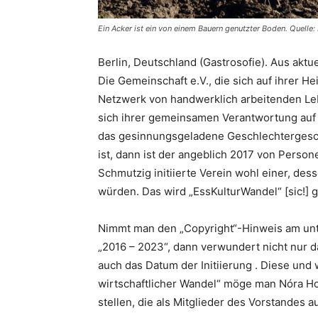
Ein Acker ist ein von einem Bauern genutzter Boden. Quelle:
Berlin, Deutschland (Gastrosofie). Aus aktue
Die Gemeinschaft e.V., die sich auf ihrer H
Netzwerk von handwerklich arbeitenden Le
sich ihrer gemeinsamen Verantwortung auf d
das gesinnungsgeladene Geschlechtergesch
ist, dann ist der angeblich 2017 von Perso
Schmutzig initiierte Verein wohl einer, des
würden. Das wird „EssKulturWandel“ [sic!] 
Nimmt man den „Copyright“-Hinweis am unt
„2016 – 2023“, dann verwundert nicht nur 
auch das Datum der Initiierung . Diese und
wirtschaftlicher Wandel“ möge man Nóra Ho
stellen, die als Mitglieder des Vorstandes au