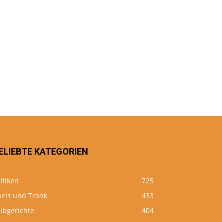
ELIEBTE KATEGORIEN
itiken
725
peis und Trank
433
ibgerichte
404