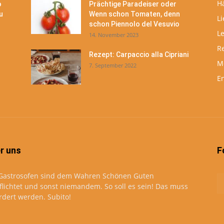
H
o
Prächtige Paradeiser oder
u
Wenn schon Tomaten, denn
Li
schon Piennolo del Vesuvio
L
14. November 2023
R
Rezept: Carpaccio alla Cipriani
M
7. September 2022
En
r uns
F
Gastrosofen sind dem Wahren Schönen Guten
flichtet und sonst niemandem. So soll es sein! Das muss
rdert werden. Subito!