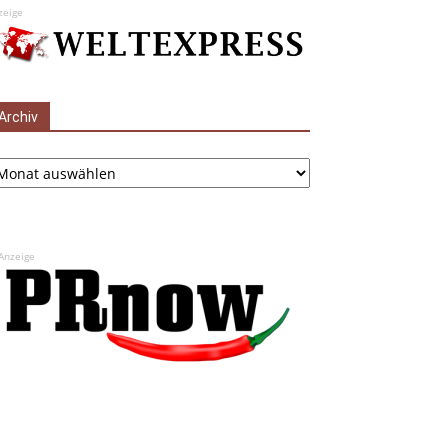
zeige
Archiv
chiv
Anzeige