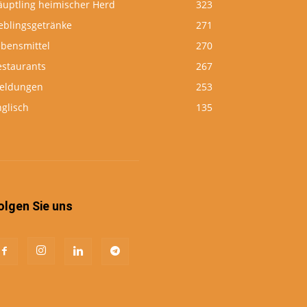
äuptling heimischer Herd
323
eblingsgetränke
271
ebensmittel
270
estaurants
267
eldungen
253
glisch
135
olgen Sie uns