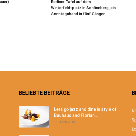
auer)
Berliner Tafel auf dem
Winterfeldtplatz in Schöneberg, ein
Sonntagabend in fünf Gängen
BELIEBTE BEITRÄGE
B
Lets go jazz and dine in style of
Kr
Bauhaus and Florian...
S
11. April 2019
Le