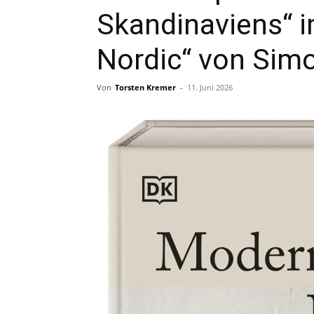
Skandinaviens“ 
Nordic“ von Sim
Von
Torsten Kremer
-
11. Juni 2026