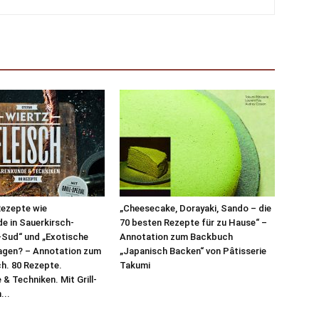
Rezepte wie
„Cheesecake, Dorayaki, Sando – die
e in Sauerkirsch-
70 besten Rezepte für zu Hause“ –
-Sud“ und „Exotische
Annotation zum Backbuch
agen? – Annotation zum
„Japanisch Backen“ von Pâtisserie
ch. 80 Rezepte.
Takumi
& Techniken. Mit Grill-
...