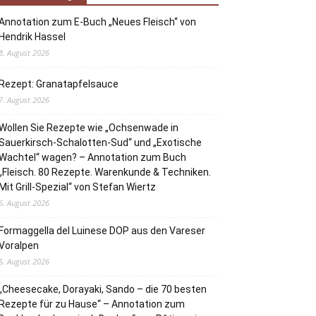
Annotation zum E-Buch „Neues Fleisch“ von
Hendrik Hassel
8. August 2026
Rezept: Granatapfelsauce
7. August 2026
Wollen Sie Rezepte wie „Ochsenwade in
Sauerkirsch-Schalotten-Sud“ und „Exotische
Wachtel“ wagen? – Annotation zum Buch
„Fleisch. 80 Rezepte. Warenkunde & Techniken.
Mit Grill-Spezial“ von Stefan Wiertz
6. August 2026
Formaggella del Luinese DOP aus den Vareser
Voralpen
5. August 2026
„Cheesecake, Dorayaki, Sando – die 70 besten
Rezepte für zu Hause“ – Annotation zum