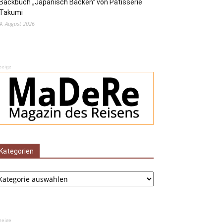
Backbuch „Japanisch Backen“ von Pâtisserie
Takumi
4. August 2026
zeige
Kategorien
tegorien
zeige