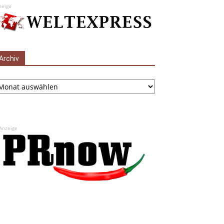
zeige
Archiv
chiv
Anzeige