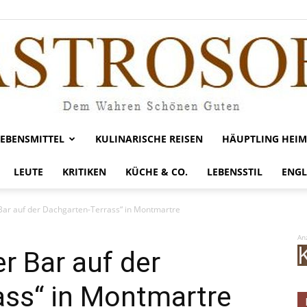
LEBENSMITTEL
KULINARISCHE REISEN
HÄUPTLING HEIM
Gastrosofie
LEUTE
KRITIKEN
KÜCHE & CO.
LEBENSSTIL
ENGL
 Bar auf der Dachgarten-Terrass“ in Montmartre
An
r Bar auf der
ass“ in Montmartre