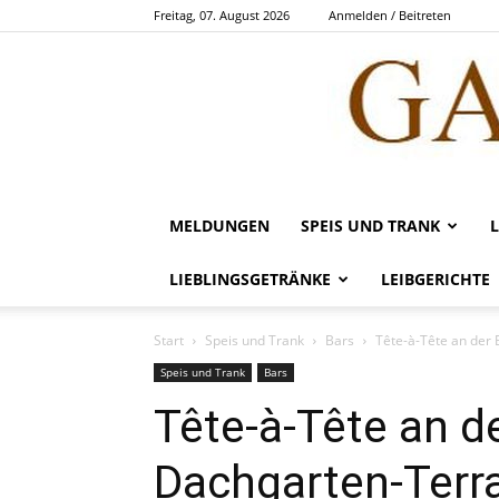
Freitag, 07. August 2026
Anmelden / Beitreten
MELDUNGEN
SPEIS UND TRANK
LIEBLINGSGETRÄNKE
LEIBGERICHTE
Start
Speis und Trank
Bars
Tête-à-Tête an der
Speis und Trank
Bars
Tête-à-Tête an de
Dachgarten-Terr