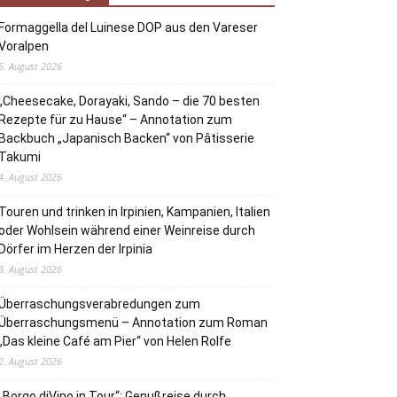
Formaggella del Luinese DOP aus den Vareser
Voralpen
5. August 2026
„Cheesecake, Dorayaki, Sando – die 70 besten
Rezepte für zu Hause“ – Annotation zum
Backbuch „Japanisch Backen“ von Pâtisserie
Takumi
4. August 2026
Touren und trinken in Irpinien, Kampanien, Italien
oder Wohlsein während einer Weinreise durch
Dörfer im Herzen der Irpinia
3. August 2026
Überraschungsverabredungen zum
Überraschungsmenü – Annotation zum Roman
„Das kleine Café am Pier“ von Helen Rolfe
2. August 2026
„Borgo diVino in Tour“: Genußreise durch