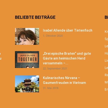
BELIEBTE BEITRÄGE
B
Isabel Allende über Tintenfisch
Kr
1. Oktober 2020
S
Le
H
o
„Drei epische Braten“ und gute
u
Gäste am heimischen Herd
Li
versammeln –...
L
22. September 2021
R
Kulinarisches Nirvana –
M
Gaumenfreuden in Vietnam
31. Mai 2018
En