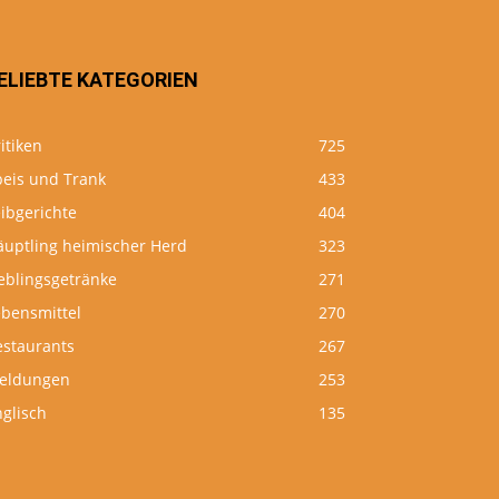
ELIEBTE KATEGORIEN
itiken
725
peis und Trank
433
ibgerichte
404
äuptling heimischer Herd
323
eblingsgetränke
271
ebensmittel
270
estaurants
267
eldungen
253
glisch
135