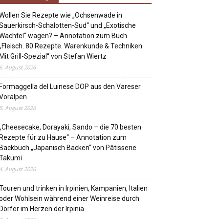
Wollen Sie Rezepte wie „Ochsenwade in
Sauerkirsch-Schalotten-Sud“ und „Exotische
Wachtel“ wagen? – Annotation zum Buch
„Fleisch. 80 Rezepte. Warenkunde & Techniken.
Mit Grill-Spezial“ von Stefan Wiertz
6. August 2026
Formaggella del Luinese DOP aus den Vareser
Voralpen
5. August 2026
„Cheesecake, Dorayaki, Sando – die 70 besten
Rezepte für zu Hause“ – Annotation zum
Backbuch „Japanisch Backen“ von Pâtisserie
Takumi
4. August 2026
Touren und trinken in Irpinien, Kampanien, Italien
oder Wohlsein während einer Weinreise durch
Dörfer im Herzen der Irpinia