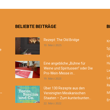
BELIEBTE BEITRÄGE
B
Rezept: The Old Bridge
Kr
10. März 2025
Sp
e
Le
Hä
Eine angebliche „Bühne für
Weine und Spirituosen“ oder Die
Li
Pro-Wein-Messe in...
Le
19. März 2023
R
Über 130 Rezepte aus den
M
 –
Vereinigten Mexikanischen
Staaten – Zum kunterbunten...
En
22. März 2022