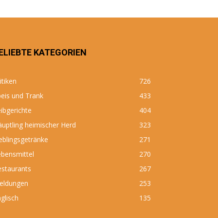
ELIEBTE KATEGORIEN
itiken
726
eis und Trank
433
ibgerichte
404
uptling heimischer Herd
323
eblingsgetränke
271
bensmittel
270
estaurants
267
eldungen
253
glisch
135