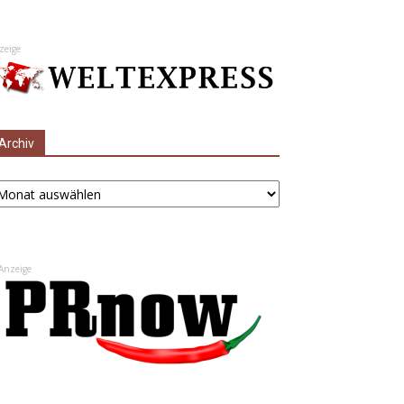
zeige
Archiv
chiv
Anzeige