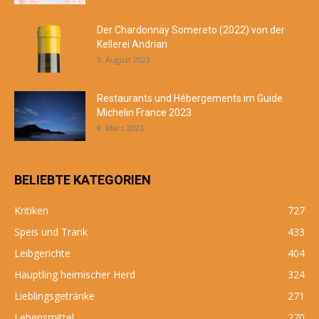
Der Chardonnay Somereto (2022) von der
Kellerei Andrian
5. August 2023
Restaurants und Hébergements im Guide
Michelin France 2023
8. März 2023
BELIEBTE KATEGORIEN
Kritiken
727
Speis und Trank
433
Leibgerichte
404
Häuptling heimischer Herd
324
Lieblingsgetränke
271
Lebensmittel
270