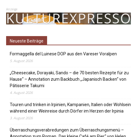
Anzeige
Neueste Beiträge
Formaggella del Luinese DOP aus den Vareser Voralpen
5. August 2026
„Cheesecake, Dorayaki, Sando – die 70 besten Rezepte für zu
Hause“ – Annotation zum Backbuch „Japanisch Backen“ von
Pâtisserie Takumi
4. August 2026
Touren und trinken in Irpinien, Kampanien, Italien oder Wohlsein
während einer Weinreise durch Dörfer im Herzen der Irpinia
3. August 2026
Überraschungsverabredungen zum Überraschungsmenü –
Annotation zum Roman „Das kleine Café am Pier“ von Helen