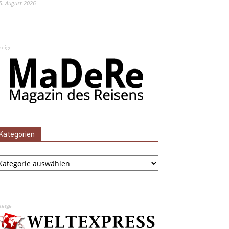
5. August 2026
zeige
Kategorien
tegorien
zeige