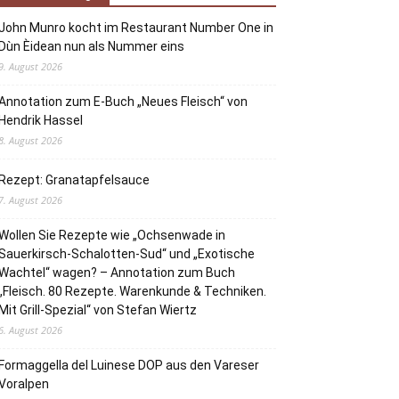
John Munro kocht im Restaurant Number One in
Dùn Èidean nun als Nummer eins
9. August 2026
Annotation zum E-Buch „Neues Fleisch“ von
Hendrik Hassel
8. August 2026
Rezept: Granatapfelsauce
7. August 2026
Wollen Sie Rezepte wie „Ochsenwade in
Sauerkirsch-Schalotten-Sud“ und „Exotische
Wachtel“ wagen? – Annotation zum Buch
„Fleisch. 80 Rezepte. Warenkunde & Techniken.
Mit Grill-Spezial“ von Stefan Wiertz
6. August 2026
Formaggella del Luinese DOP aus den Vareser
Voralpen