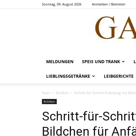
Sonntag, 09. August 2026
Anmelden / Beitreten
MELDUNGEN
SPEIS UND TRANK
LIEBLINGSGETRÄNKE
LEIBGERICHTE
Start
Kritiken
Schritt-für-Schritt-Anleitung mit Bil
Kritiken
Schritt-für-Schri
Bildchen für Anf