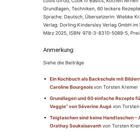
Louis Girod, Cook it! Basics, Kochen lernen
Grundlagen, Techniken, 60 leckere Rezepte,
Sprache: Deutsch, Übersetzerin: Wiebke Kr
Verlag: Dorling Kindersley Verlag GmbH i
März 2025, ISBN: 978-3-8310-5089-5, Preis
Anmerkung:
Siehe die Beiträge
Ein Kochbuch als Backschule mit Bilder
Caroline Bourgeois
von Torsten Kremer
Grundlagen und 60 einfache Rezepte fü
Veggie“ von Séverine Augé
von Torsten
Teigtaschen sind keine Handtaschen – 
Orathay Souksisavanh
von Torsten Kre