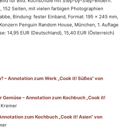
 Bild für Bild. Kochschule mit Step-by-Step-Bildern.
 152 Seiten, mit vielen farbigen Photographien
abbe, Bindung: fester Einband, Format: 195 x 245 mm,
m Konzern Penguin Random House, München, 1. Auflage
e: 14,95 EUR (Deutschland), 15,40 EUR (Österreich)
n? – Annotation zum Werk „Cook it! Süßes“ von
r Gemüse – Annotation zum Kochbuch „Cook it!
 Kremer
Annotation zum Kochbuch „Cook it! Asien“ von
mer