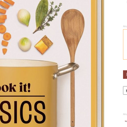
An
Ka
An