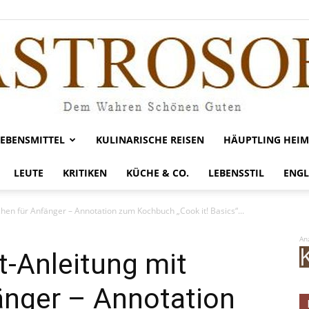
LEBENSMITTEL
KULINARISCHE REISEN
HÄUPTLING HEIM
Gastrosofie
LEUTE
KRITIKEN
KÜCHE & CO.
LEBENSSTIL
ENGL
dchen für Anfänger – Annotation zum Kochbuch „Cook it! Basics“...
An
tt-Anleitung mit
änger – Annotation