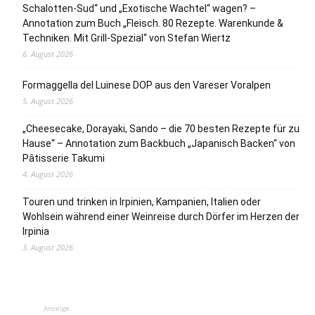
Schalotten-Sud“ und „Exotische Wachtel“ wagen? –
Annotation zum Buch „Fleisch. 80 Rezepte. Warenkunde &
Techniken. Mit Grill-Spezial“ von Stefan Wiertz
6. August 2026
Formaggella del Luinese DOP aus den Vareser Voralpen
5. August 2026
„Cheesecake, Dorayaki, Sando – die 70 besten Rezepte für zu
Hause“ – Annotation zum Backbuch „Japanisch Backen“ von
Pâtisserie Takumi
4. August 2026
Touren und trinken in Irpinien, Kampanien, Italien oder
Wohlsein während einer Weinreise durch Dörfer im Herzen der
Irpinia
3. August 2026
Anzeige