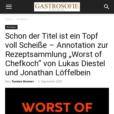
Start
Kritiken
Kritiken
Schon der Titel ist ein Topf
voll Scheiße – Annotation zur
Rezeptsammlung „Worst of
Chefkoch“ von Lukas Diestel
und Jonathan Löffelbein
Von
Torsten Kremer
-
5. September 2025