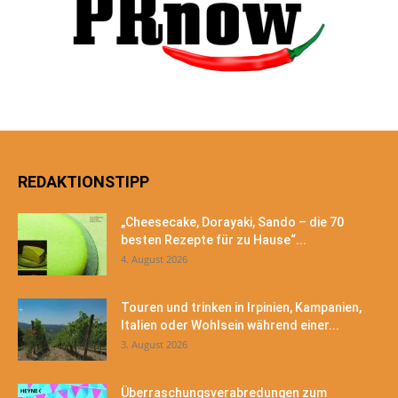
REDAKTIONSTIPP
„Cheesecake, Dorayaki, Sando – die 70
besten Rezepte für zu Hause“...
4. August 2026
Touren und trinken in Irpinien, Kampanien,
Italien oder Wohlsein während einer...
3. August 2026
Überraschungsverabredungen zum