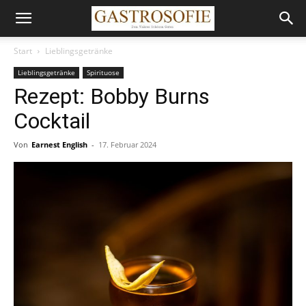
Start
Lieblingsgetränke
Lieblingsgetränke
Spirituose
Rezept: Bobby Burns
Cocktail
Von
Earnest English
-
17. Februar 2024