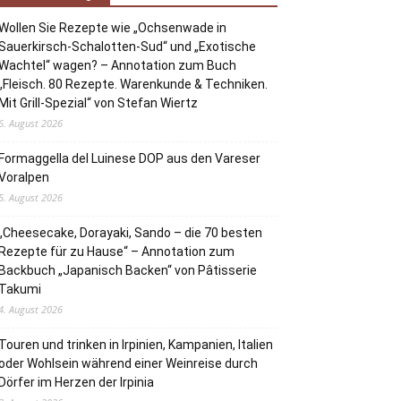
Wollen Sie Rezepte wie „Ochsenwade in
Sauerkirsch-Schalotten-Sud“ und „Exotische
Wachtel“ wagen? – Annotation zum Buch
„Fleisch. 80 Rezepte. Warenkunde & Techniken.
Mit Grill-Spezial“ von Stefan Wiertz
6. August 2026
Formaggella del Luinese DOP aus den Vareser
Voralpen
5. August 2026
„Cheesecake, Dorayaki, Sando – die 70 besten
Rezepte für zu Hause“ – Annotation zum
Backbuch „Japanisch Backen“ von Pâtisserie
Takumi
4. August 2026
Touren und trinken in Irpinien, Kampanien, Italien
oder Wohlsein während einer Weinreise durch
Dörfer im Herzen der Irpinia