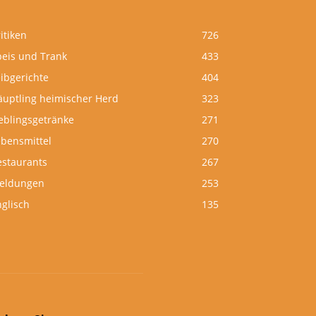
itiken
726
peis und Trank
433
ibgerichte
404
äuptling heimischer Herd
323
eblingsgetränke
271
ebensmittel
270
estaurants
267
eldungen
253
glisch
135