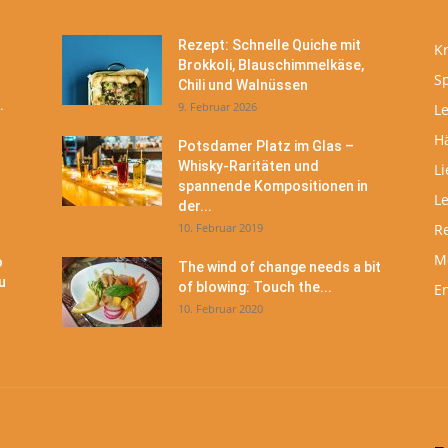
Rezept: Schnelle Quiche mit
Kr
Brokkoli, Blauschimmelkäse,
S
Chili und Walnüssen
.
9. Februar 2026
Le
H
Potsdamer Platz im Glas –
Whisky-Raritäten und
Li
spannende Kompositionen in
L
der...
10. Februar 2019
R
M
o
The wind of change needs a bit
u
of blowing: Touch the...
En
10. Februar 2020