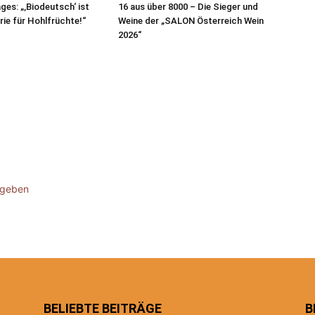
ges: „‚Biodeutsch‘ ist
16 aus über 8000 – Die Sieger und
rie für Hohlfrüchte!“
Weine der „SALON Österreich Wein
2026“
ugeben
BELIEBTE BEITRÄGE
B