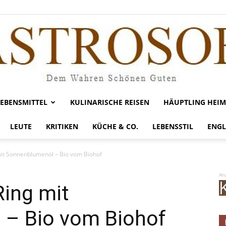
LEBENSMITTEL
KULINARISCHE REISEN
HÄUPTLING HEIM
Gastrosofie
LEUTE
KRITIKEN
KÜCHE & CO.
LEBENSSTIL
ENGL
mit Sonnenblumenöl – Bio vom Biohof
An
Ring mit
– Bio vom Biohof