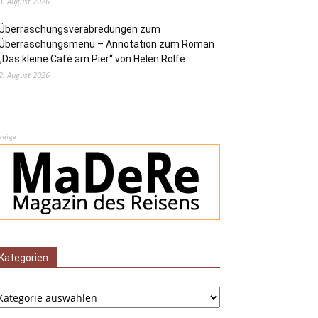
3. August 2026
Überraschungsverabredungen zum
Überraschungsmenü – Annotation zum Roman
„Das kleine Café am Pier“ von Helen Rolfe
2. August 2026
zeige
Kategorien
tegorien