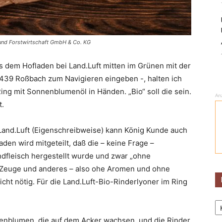
 und Forstwirtschaft GmbH & Co. KG
us dem Hofladen bei Land.Luft mitten im Grünen mit der
39 Roßbach zum Navigieren eingeben -, halten ich
ng mit Sonnenblumenöl in Händen. „Bio“ soll die sein.
An
t.
 Land.Luft (Eigenschreibweise) kann König Kunde auch
aden wird mitgeteilt, daß die – keine Frage –
dfleisch hergestellt wurde und zwar „ohne
 Zeuge und anderes – also ohe Aromen und ohne
icht nötig. Für die Land.Luft-Bio-Rinderlyoner im Ring
Ka
enblumen, die auf dem Acker wachsen, und die Rinder