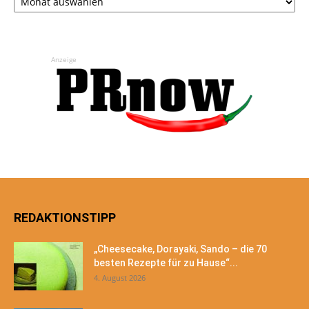
Anzeige
REDAKTIONSTIPP
„Cheesecake, Dorayaki, Sando – die 70
besten Rezepte für zu Hause“...
4. August 2026