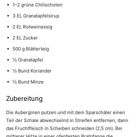
1–2 grüne Chilischoten
3 EL Granatapfelsirup
2 EL Rotweinessig
2 EL Zucker
500 g Blätterteig
½ Granatapfel
½ Bund Koriander
½ Bund Minze
Zubereitung
Die Auberginen putzen und mit dem Sparschäler einen
Teil der Schale abwechselnd in Streifen entfernen, dann
das Fruchtfleisch in Scheiben schneiden (2,5 cm). Bei
mittlerer Hitze in einer ofenfesten Bratpfanne die