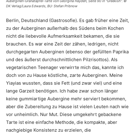
Auberginen-Granatapfel-Tarte von Georgina Hayden, Seite 90 in "Greekish". ©
DK Verlag/Laura Edwards, BU: Stefan Pribnow
Berlin, Deutschland (Gastrosofie). Es gab früher eine Zeit,
zu der Auberginen außerhalb des Südens beim Kochen
nicht die liebevolle Aufmerksamkeit bekamen, die sie
brauchen. Es war eine Zeit der zähen, ledrigen, nicht
durchgegarten Auberginen (ebenso der gefüllten Paprika
und des äußerst durchschnittlichen Pilzrisottos). Als
vegetarischen Teenager verwirrte mich das, kannte ich
doch von zu Hause köstliche, zarte Auberginen. Meine
Yiayias wussten, dass sie Fett (und zwar viel) und eine
lange Garzeit benötigen. Ich habe zwar schon länger
keine gummiartige Aubergine mehr serviert bekommen,
aber die Zubereitung zu Hause ist vielen Leuten nach wie
vor unheimlich. Nur Mut. Diese umgekehrt gebackene
Tarte ist eine einfache Methode, die kompakte, aber
nachgiebige Konsistenz zu erzielen, die