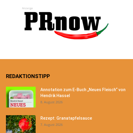
Anzeige
REDAKTIONSTIPP
Annotation zum E-Buch „Neues Fleisch“ von
Hendrik Hassel
8. August 2026
Rezept: Granatapfelsauce
7. August 2026