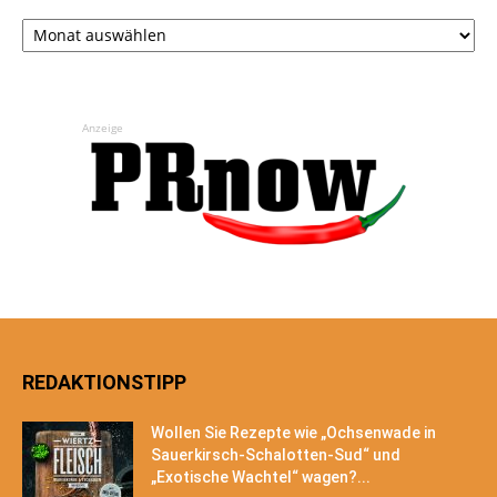
Archiv
Anzeige
REDAKTIONSTIPP
Wollen Sie Rezepte wie „Ochsenwade in
Sauerkirsch-Schalotten-Sud“ und
„Exotische Wachtel“ wagen?...