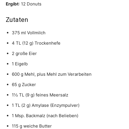
Ergibt
: 12 Donuts
Zutaten
375 ml Vollmilch
4 TL (12 g) Trockenhefe
2 große Eier
1 Eigelb
600 g Mehl, plus Mehl zum Verarbeiten
65 g Zucker
1½ TL (9 g) feines Meersalz
1 TL (2 g) Amylase (Enzympulver)
1 Msp. Backmalz (nach Belieben)
115 g weiche Butter