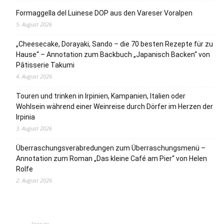
Formaggella del Luinese DOP aus den Vareser Voralpen
5. August 2026
„Cheesecake, Dorayaki, Sando – die 70 besten Rezepte für zu
Hause“ – Annotation zum Backbuch „Japanisch Backen“ von
Pâtisserie Takumi
4. August 2026
Touren und trinken in Irpinien, Kampanien, Italien oder
Wohlsein während einer Weinreise durch Dörfer im Herzen der
Irpinia
3. August 2026
Überraschungsverabredungen zum Überraschungsmenü –
Annotation zum Roman „Das kleine Café am Pier“ von Helen
Rolfe
2. August 2026
Anzeige