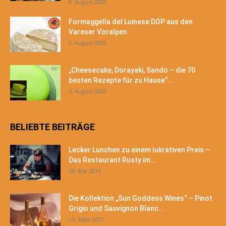
6. August 2026
Formaggella del Luinese DOP aus den
Vareser Voralpen
5. August 2026
„Cheesecake, Dorayaki, Sando – die 70
besten Rezepte für zu Hause“...
4. August 2026
BELIEBTE BEITRÄGE
Lecker Lunchen zu einem lukrativen Preis –
Das Restaurant Rusty im...
29. Mai 2018
Die Kollektion „Sun Goddess Wines“ – Pinot
Grigio und Sauvignon Blanc...
13. März 2021