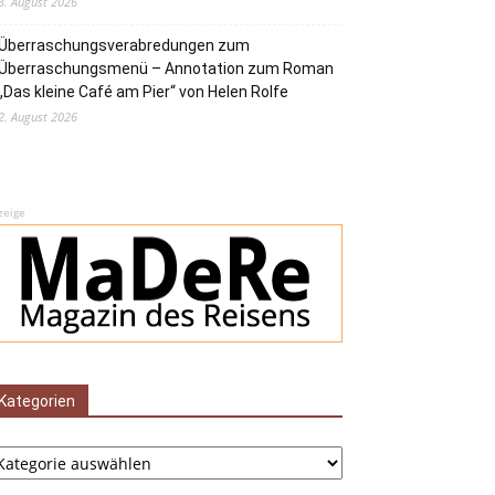
3. August 2026
Überraschungsverabredungen zum
Überraschungsmenü – Annotation zum Roman
„Das kleine Café am Pier“ von Helen Rolfe
2. August 2026
zeige
Kategorien
tegorien