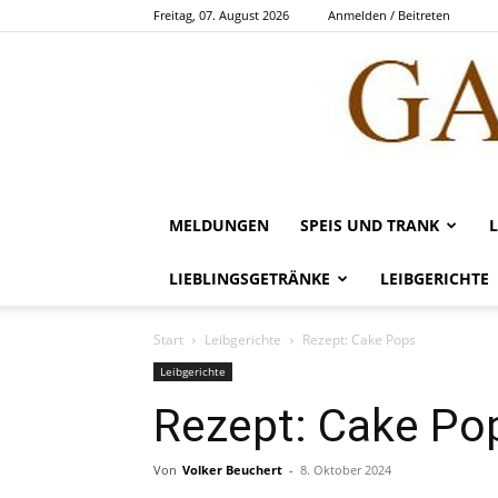
Freitag, 07. August 2026
Anmelden / Beitreten
MELDUNGEN
SPEIS UND TRANK
LIEBLINGSGETRÄNKE
LEIBGERICHTE
Start
Leibgerichte
Rezept: Cake Pops
Leibgerichte
Rezept: Cake Po
Von
Volker Beuchert
-
8. Oktober 2024