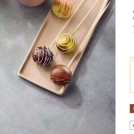
An
Ka