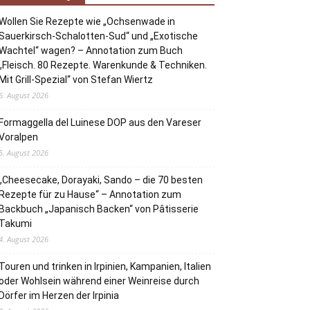
Wollen Sie Rezepte wie „Ochsenwade in
Sauerkirsch-Schalotten-Sud“ und „Exotische
Wachtel“ wagen? – Annotation zum Buch
„Fleisch. 80 Rezepte. Warenkunde & Techniken.
Mit Grill-Spezial“ von Stefan Wiertz
6. August 2026
Formaggella del Luinese DOP aus den Vareser
Voralpen
5. August 2026
„Cheesecake, Dorayaki, Sando – die 70 besten
Rezepte für zu Hause“ – Annotation zum
Backbuch „Japanisch Backen“ von Pâtisserie
Takumi
4. August 2026
Touren und trinken in Irpinien, Kampanien, Italien
oder Wohlsein während einer Weinreise durch
Dörfer im Herzen der Irpinia