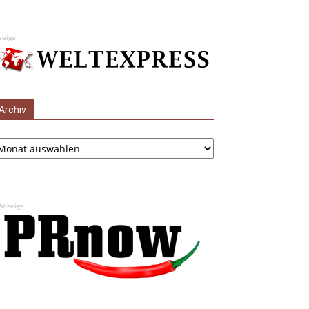
zeige
Archiv
chiv
Anzeige