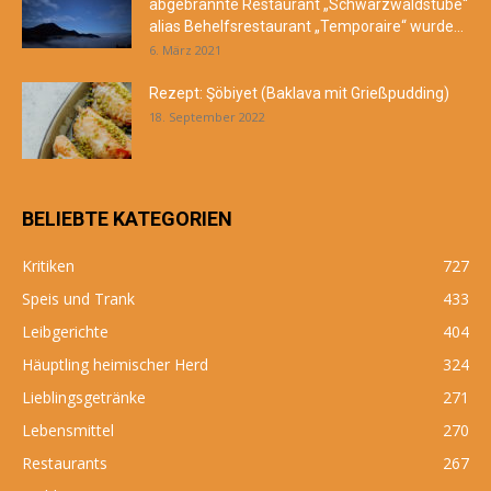
abgebrannte Restaurant „Schwarzwaldstube“
alias Behelfsrestaurant „Temporaire“ wurde...
6. März 2021
Rezept: Şöbiyet (Baklava mit Grießpudding)
18. September 2022
BELIEBTE KATEGORIEN
Kritiken
727
Speis und Trank
433
Leibgerichte
404
Häuptling heimischer Herd
324
Lieblingsgetränke
271
Lebensmittel
270
Restaurants
267