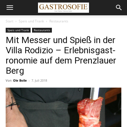
Start
Speis und Trank
Restaurants
Speis und Trank
Restaurants
Mit Messer und Spieß in der
Villa Rodizio – Er­leb­nis­gas­t­
ro­no­mie auf dem Prenzlauer
Berg
Von
Ole Bolle
-
7. Juli 2018