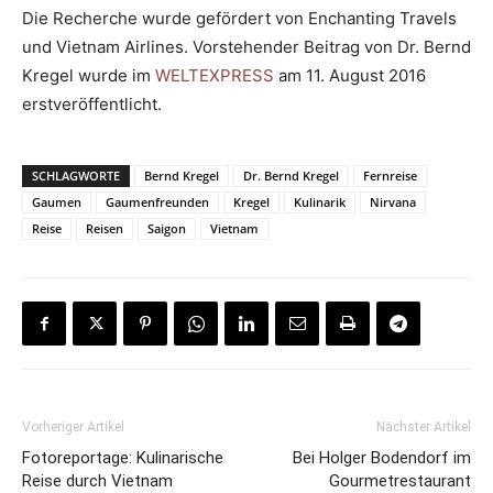
Die Recherche wurde gefördert von Enchanting Travels
und Vietnam Airlines. Vorstehender Beitrag von Dr. Bernd
Kregel wurde im
WELTEXPRESS
am 11. August 2016
erstveröffentlicht.
SCHLAGWORTE
Bernd Kregel
Dr. Bernd Kregel
Fernreise
Gaumen
Gaumenfreunden
Kregel
Kulinarik
Nirvana
Reise
Reisen
Saigon
Vietnam
Vorheriger Artikel
Nächster Artikel
Fotoreportage: Kulinarische
Bei Holger Bodendorf im
Reise durch Vietnam
Gourmetrestaurant