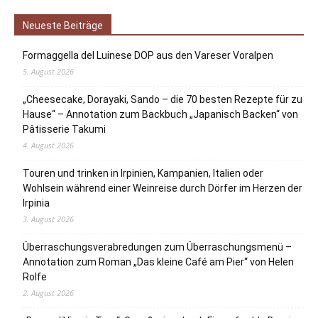
Neueste Beiträge
Formaggella del Luinese DOP aus den Vareser Voralpen
5. August 2026
„Cheesecake, Dorayaki, Sando – die 70 besten Rezepte für zu
Hause“ – Annotation zum Backbuch „Japanisch Backen“ von
Pâtisserie Takumi
4. August 2026
Touren und trinken in Irpinien, Kampanien, Italien oder
Wohlsein während einer Weinreise durch Dörfer im Herzen der
Irpinia
3. August 2026
Überraschungsverabredungen zum Überraschungsmenü –
Annotation zum Roman „Das kleine Café am Pier“ von Helen
Rolfe
2. August 2026