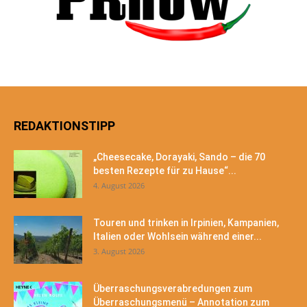
REDAKTIONSTIPP
„Cheesecake, Dorayaki, Sando – die 70
besten Rezepte für zu Hause“...
4. August 2026
Touren und trinken in Irpinien, Kampanien,
Italien oder Wohlsein während einer...
3. August 2026
Überraschungsverabredungen zum
Überraschungsmenü – Annotation zum