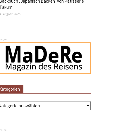
Backbuch „Japanisch Backen“ von Pâtisserie
Takumi
4. August 2026
zeige
Kategorien
tegorien
zeige