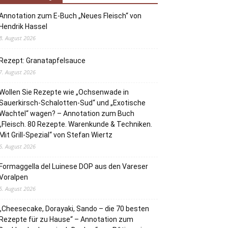
Annotation zum E-Buch „Neues Fleisch“ von
Hendrik Hassel
8. August 2026
Rezept: Granatapfelsauce
7. August 2026
Wollen Sie Rezepte wie „Ochsenwade in
Sauerkirsch-Schalotten-Sud“ und „Exotische
Wachtel“ wagen? – Annotation zum Buch
„Fleisch. 80 Rezepte. Warenkunde & Techniken.
Mit Grill-Spezial“ von Stefan Wiertz
6. August 2026
Formaggella del Luinese DOP aus den Vareser
Voralpen
5. August 2026
„Cheesecake, Dorayaki, Sando – die 70 besten
Rezepte für zu Hause“ – Annotation zum