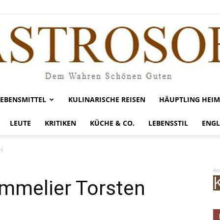
LEBENSMITTEL
KULINARISCHE REISEN
HÄUPTLING HEIM
Gastrosofie
LEUTE
KRITIKEN
KÜCHE & CO.
LEBENSSTIL
ENGL
rl
An
ommelier Torsten