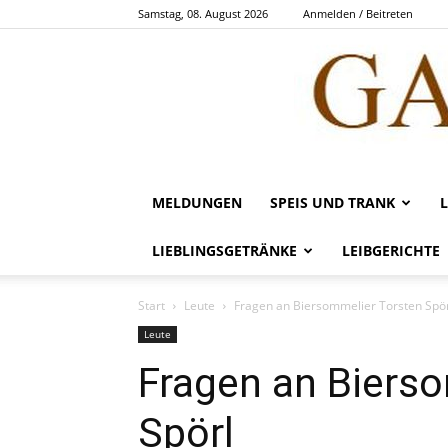
Samstag, 08. August 2026
Anmelden / Beitreten
MELDUNGEN
SPEIS UND TRANK
LIEBLINGSGETRÄNKE
LEIBGERICHTE
Start
Leute
Fragen an Biersommelier Torsten Spö
Leute
Fragen an Biers
Spörl