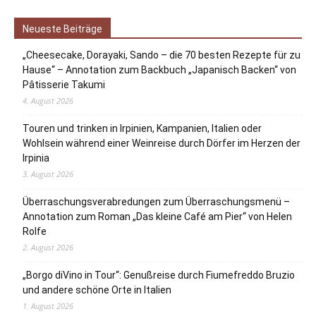
Neueste Beiträge
„Cheesecake, Dorayaki, Sando – die 70 besten Rezepte für zu
Hause“ – Annotation zum Backbuch „Japanisch Backen“ von
Pâtisserie Takumi
4. August 2026
Touren und trinken in Irpinien, Kampanien, Italien oder
Wohlsein während einer Weinreise durch Dörfer im Herzen der
Irpinia
3. August 2026
Überraschungsverabredungen zum Überraschungsmenü –
Annotation zum Roman „Das kleine Café am Pier“ von Helen
Rolfe
2. August 2026
„Borgo diVino in Tour“: Genußreise durch Fiumefreddo Bruzio
und andere schöne Orte in Italien
1. August 2026