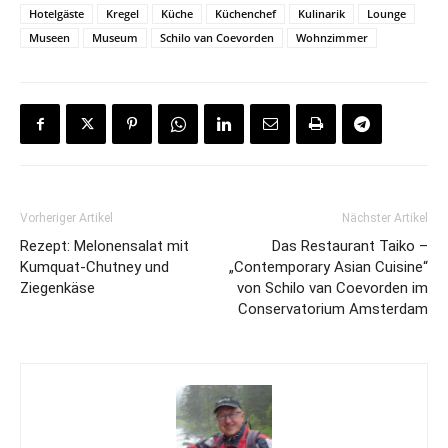
Hotelgäste
Kregel
Küche
Küchenchef
Kulinarik
Lounge
Museen
Museum
Schilo van Coevorden
Wohnzimmer
Vorheriger Artikel
Nächster Artikel
Rezept: Melonensalat mit
Das Restaurant Taiko –
Kumquat-Chutney und
„Contemporary Asian Cuisine“
Ziegenkäse
von Schilo van Coevorden im
Conservatorium Amsterdam