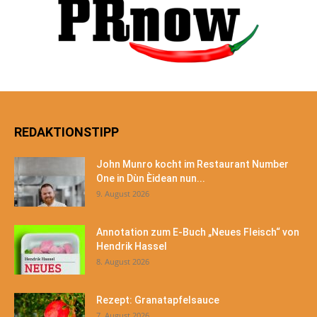
REDAKTIONSTIPP
John Munro kocht im Restaurant Number
One in Dùn Èidean nun...
9. August 2026
Annotation zum E-Buch „Neues Fleisch“ von
Hendrik Hassel
8. August 2026
Rezept: Granatapfelsauce
7. August 2026