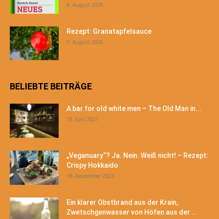
8. August 2026
Rezept: Granatapfelsauce
7. August 2026
BELIEBTE BEITRÄGE
A bar for old white men – The Old Man in...
15. Juni 2021
„Veganuary“? Ja. Nein. Weiß nicht! – Rezept:
Crispy Hokkaido
18. Dezember 2023
Ein klarer Obstbrand aus der Krain,
Zwetschgenwasser von Höfen aus der...