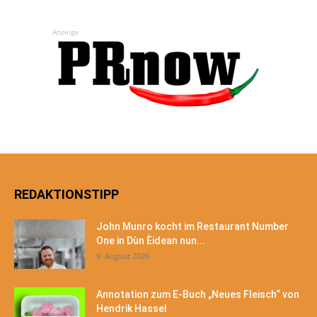
Anzeige
REDAKTIONSTIPP
John Munro kocht im Restaurant Number
One in Dùn Èidean nun...
9. August 2026
Annotation zum E-Buch „Neues Fleisch“ von
Hendrik Hassel