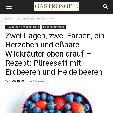
Start
Häuptling heimischer Herd
Häuptling heimischer Herd
Lieblingsgetränke
Zwei Lagen, zwei Farben, ein
Herzchen und eßbare
Wildkräuter oben drauf –
Rezept: Püreesaft mit
Erdbeeren und Heidelbeeren
Von
Ole Bolle
-
12. Mai 2022