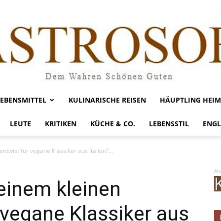
LEBENSMITTEL
KULINARISCHE REISEN
HÄUPTLING HEIM
Gastrosofie
LEUTE
KRITIKEN
KÜCHE & CO.
LEBENSSTIL
ENGL
twist für vegane Klassiker aus Italien?...
An
einem kleinen
 vegane Klassiker aus