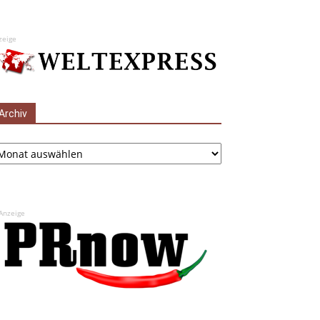
zeige
Archiv
chiv
Anzeige