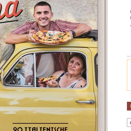
An
Ka