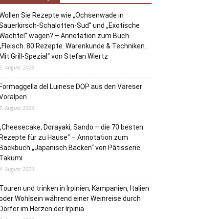
Wollen Sie Rezepte wie „Ochsenwade in
Sauerkirsch-Schalotten-Sud“ und „Exotische
Wachtel“ wagen? – Annotation zum Buch
„Fleisch. 80 Rezepte. Warenkunde & Techniken.
Mit Grill-Spezial“ von Stefan Wiertz
6. August 2026
Formaggella del Luinese DOP aus den Vareser
Voralpen
5. August 2026
„Cheesecake, Dorayaki, Sando – die 70 besten
Rezepte für zu Hause“ – Annotation zum
Backbuch „Japanisch Backen“ von Pâtisserie
Takumi
4. August 2026
Touren und trinken in Irpinien, Kampanien, Italien
oder Wohlsein während einer Weinreise durch
Dörfer im Herzen der Irpinia