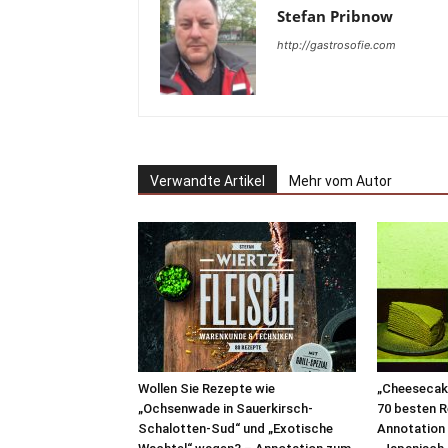
Stefan Pribnow
http://gastrosofie.com
Verwandte Artikel
Mehr vom Autor
Wollen Sie Rezepte wie
„Cheesecake
„Ochsenwade in Sauerkirsch-
70 besten R
Schalotten-Sud“ und „Exotische
Annotation