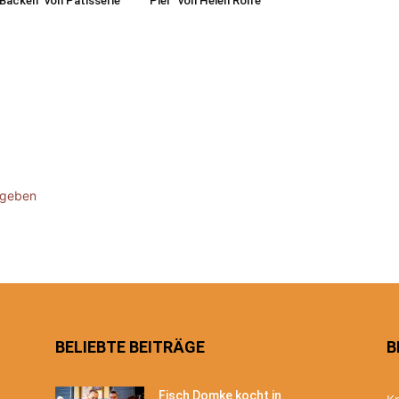
Backen“ von Pâtisserie
Pier“ von Helen Rolfe
ugeben
BELIEBTE BEITRÄGE
B
Fisch Domke kocht in