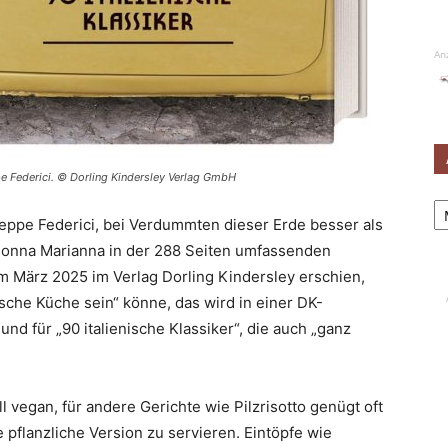
An
pe Federici. © Dorling Kindersley Verlag GmbH
Ar
seppe Federici, bei Verdummten dieser Erde besser als
Nonna Marianna in der 288 Seiten umfassenden
m März 2025 im Verlag Dorling Kindersley erschien,
sche Küche sein“ könne, das wird in einer DK-
d für „90 italienische Klassiker“, die auch „ganz
ell vegan, für andere Gerichte wie Pilzrisotto genügt oft
he pflanzliche Version zu servieren. Eintöpfe wie