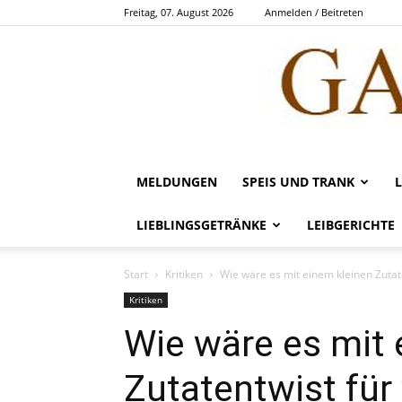
Freitag, 07. August 2026
Anmelden / Beitreten
MELDUNGEN
SPEIS UND TRANK
LIEBLINGSGETRÄNKE
LEIBGERICHTE
Start
Kritiken
Wie wäre es mit einem kleinen Zutaten
Kritiken
Wie wäre es mit 
Zutatentwist für