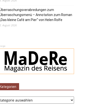
3. August 2026
Überraschungsverabredungen zum
Überraschungsmenü – Annotation zum Roman
„Das kleine Café am Pier“ von Helen Rolfe
2. August 2026
zeige
Kategorien
tegorien