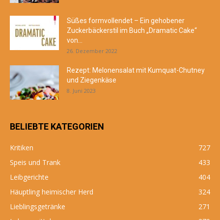
Süßes formvollendet – Ein gehobener
Zuckerbäckerstil im Buch „Dramatic Cake“
von...
26. Dezember 2022
Rezept: Melonensalat mit Kumquat-Chutney
und Ziegenkäse
8. Juni 2023
BELIEBTE KATEGORIEN
Kritiken
727
Speis und Trank
433
Leibgerichte
404
Häuptling heimischer Herd
324
Lieblingsgetränke
271