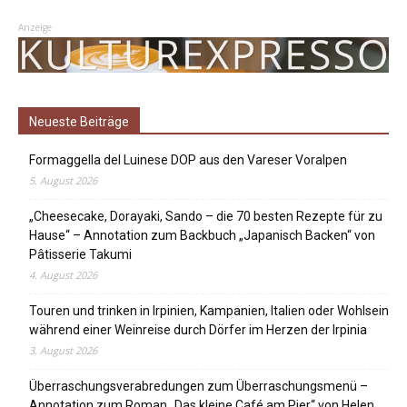
Anzeige
Neueste Beiträge
Formaggella del Luinese DOP aus den Vareser Voralpen
5. August 2026
„Cheesecake, Dorayaki, Sando – die 70 besten Rezepte für zu
Hause“ – Annotation zum Backbuch „Japanisch Backen“ von
Pâtisserie Takumi
4. August 2026
Touren und trinken in Irpinien, Kampanien, Italien oder Wohlsein
während einer Weinreise durch Dörfer im Herzen der Irpinia
3. August 2026
Überraschungsverabredungen zum Überraschungsmenü –
Annotation zum Roman „Das kleine Café am Pier“ von Helen