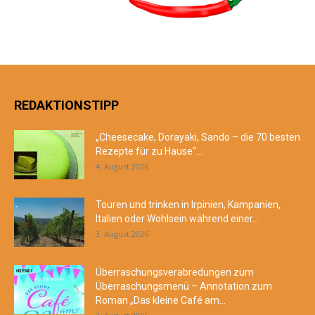
REDAKTIONSTIPP
„Cheesecake, Dorayaki, Sando – die 70 besten
Rezepte für zu Hause“...
4. August 2026
Touren und trinken in Irpinien, Kampanien,
Italien oder Wohlsein während einer...
3. August 2026
Überraschungsverabredungen zum
Überraschungsmenü – Annotation zum
Roman „Das kleine Café am...