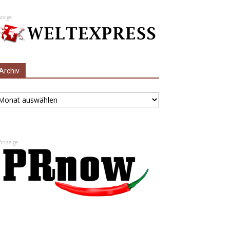
zeige
Archiv
chiv
Anzeige