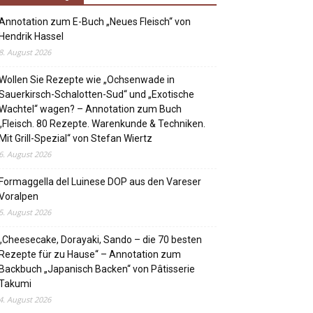
Annotation zum E-Buch „Neues Fleisch“ von
Hendrik Hassel
8. August 2026
Wollen Sie Rezepte wie „Ochsenwade in
Sauerkirsch-Schalotten-Sud“ und „Exotische
Wachtel“ wagen? – Annotation zum Buch
„Fleisch. 80 Rezepte. Warenkunde & Techniken.
Mit Grill-Spezial“ von Stefan Wiertz
6. August 2026
Formaggella del Luinese DOP aus den Vareser
Voralpen
5. August 2026
„Cheesecake, Dorayaki, Sando – die 70 besten
Rezepte für zu Hause“ – Annotation zum
Backbuch „Japanisch Backen“ von Pâtisserie
Takumi
4. August 2026