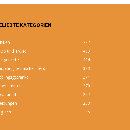
ELIEBTE KATEGORIEN
itiken
727
eis und Trank
433
ibgerichte
404
uptling heimischer Herd
323
eblingsgetränke
271
bensmittel
270
estaurants
267
eldungen
253
glisch
135