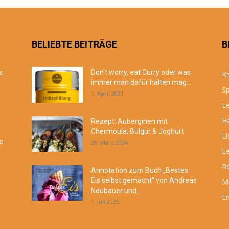
BELIEBTE BEITRÄGE
B
s
Don’t worry, eat Curry oder was
Kr
immer man dafür halten mag...
Sp
1. April 2021
Le
Hä
Rezept: Auberginen mit
Chermoula, Bulgur & Joghurt
Li
e
28. März 2024
Le
R
Annotation zum Buch „Bestes
Eis selbst gemacht“ von Andreas
M
Neubauer und...
En
1. Juli 2025