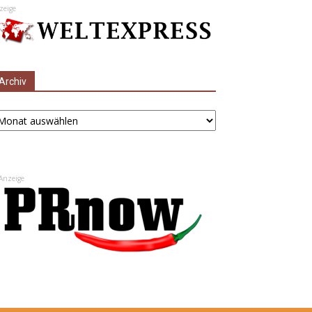
zeige
Archiv
chiv
Anzeige