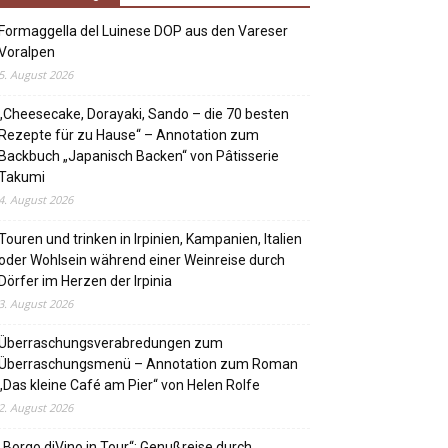
Formaggella del Luinese DOP aus den Vareser
Voralpen
5. August 2026
„Cheesecake, Dorayaki, Sando – die 70 besten
Rezepte für zu Hause“ – Annotation zum
Backbuch „Japanisch Backen“ von Pâtisserie
Takumi
4. August 2026
Touren und trinken in Irpinien, Kampanien, Italien
oder Wohlsein während einer Weinreise durch
Dörfer im Herzen der Irpinia
3. August 2026
Überraschungsverabredungen zum
Überraschungsmenü – Annotation zum Roman
„Das kleine Café am Pier“ von Helen Rolfe
2. August 2026
„Borgo diVino in Tour“: Genußreise durch