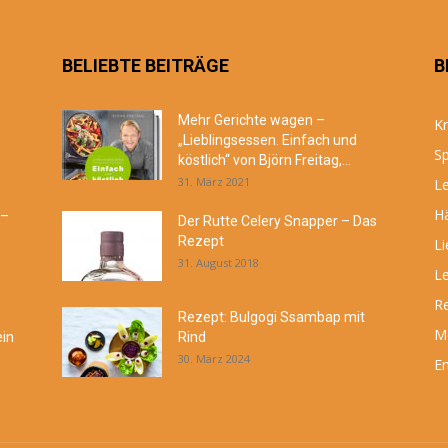
BELIEBTE BEITRÄGE
B
Mehr Gerichte wagen –
Kr
„Lieblingsessen. Einfach und
Sp
köstlich“ von Björn Freitag,...
31. März 2021
Le
Hä
 –
Der Rutte Celery Snapper – Das
Rezept
Li
31. August 2018
Le
R
Rezept: Bulgogi Ssambap mit
M
ein
Rind
30. März 2024
En