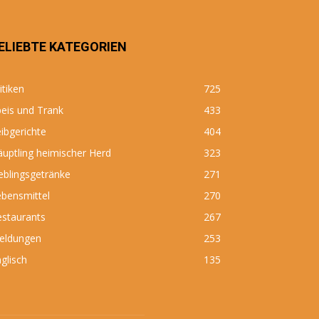
ELIEBTE KATEGORIEN
itiken
725
eis und Trank
433
ibgerichte
404
uptling heimischer Herd
323
eblingsgetränke
271
bensmittel
270
estaurants
267
eldungen
253
glisch
135